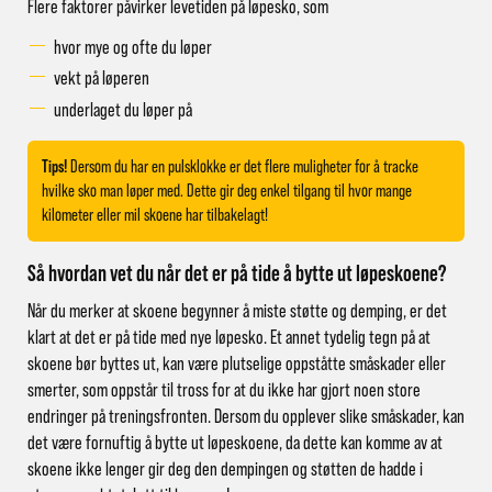
Flere faktorer påvirker levetiden på løpesko, som
hvor mye og ofte du løper
vekt på løperen
underlaget du løper på
Tips!
Dersom du har en
pulsklokke
er det flere muligheter for å tracke
hvilke sko man løper med. Dette gir deg enkel tilgang til hvor mange
kilometer eller mil skoene har tilbakelagt!
Så hvordan vet du når det er på tide å bytte ut løpeskoene?
Når du merker at skoene begynner å miste støtte og demping, er det
klart at det er på tide med nye løpesko. Et annet tydelig tegn på at
skoene bør byttes ut, kan være plutselige oppståtte småskader eller
smerter, som oppstår til tross for at du ikke har gjort noen store
endringer på treningsfronten. Dersom du opplever slike småskader, kan
det være fornuftig å bytte ut løpeskoene, da dette kan komme av at
skoene ikke lenger gir deg den dempingen og støtten de hadde i