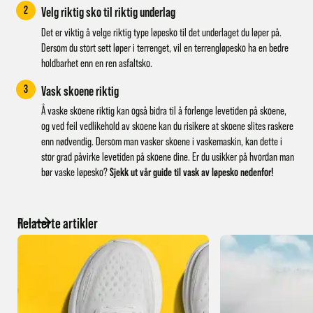
2
Velg riktig sko til riktig underlag
Det er viktig å velge riktig type løpesko til det underlaget du løper på.
Dersom du stort sett løper i terrenget, vil en terrengløpesko ha en bedre
holdbarhet enn en ren asfaltsko.
3
Vask skoene riktig
Å vaske skoene riktig kan også bidra til å forlenge levetiden på skoene,
og ved feil vedlikehold av skoene kan du risikere at skoene slites raskere
enn nødvendig. Dersom man vasker skoene i vaskemaskin, kan dette i
stor grad påvirke levetiden på skoene dine.
Er du usikker på hvordan man
bør vaske løpesko?
Sjekk ut vår guide til vask av løpesko nedenfor!
Relaterte artikler