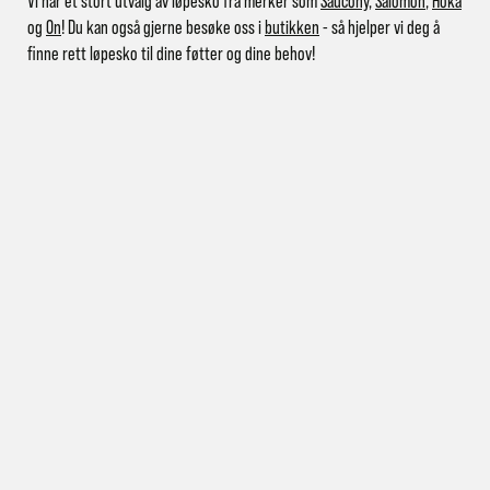
Vi har et stort utvalg av løpesko fra merker som
Saucony
,
Salomon
,
Hoka
og
On
! Du kan også gjerne besøke oss i
butikken
- så hjelper vi deg å
finne rett løpesko til dine føtter og dine behov!