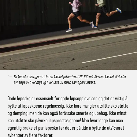
En løpesko sies gjerne å ha en levetid på omtrent 75-100 mil. Skoens levetid vil derfor
avhenge av hvor mye og hvor ofte du løper, samt personvekt.
Gode løpesko er essensielt for gode løpsopplevelser, og det er viktig å
bytte ut løpeskoene regelmessig. Ikke bare mangler utslitte sko støtte
og demping, men de kan også forårsake smerte og ubehag. Ikke minst
kan utslitte sko påvirke løpsprestasjonene! Men hvor lenge kan man
egentlig bruke et par løpesko før det er på tide å bytte de ut? Svaret
avhenger av flere faktorer.