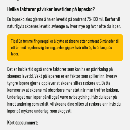
Hvilke faktorer påvirker levetiden på løpesko?
En løpesko sies gjerne å ha en levetid på omtrent 75-100 mil. Derfor vil
naturligvis skoenes levetid avhenge av hvor mye og hvor ofte du løper.
Tips!
En tommelfingerregel er å bytte ut skoene etter omtrent 6 måneder til
ett år med regelmessig trening, avhengig av hvor ofte og hvor langt du
løper.
Det er imidlertid også andre faktorer som kan ha en påvirkning på
skoenes levetid. Vekt på løperen er en faktor som spiller inn, hvorav
tyngre løpere gjerne opplever at skoene slites raskere ut. Dette
kommer av at skoene må absorbere mer støt når man treffer bakken.
Underlaget man løper på vil også være av betydning. Hvis du løper på
hardt underlag som asfalt, vil skoene dine slites ut raskere enn hvis du
løper på mykere underlag, som skogssti.
Kort oppsummert: