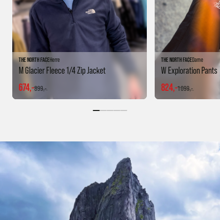
THE NORTH FACE
Herre
THE NORTH FACE
Dame
M Glacier Fleece 1/4 Zip Jacket
W Exploration Pants
674,-
824,-
899,-
1 099,-