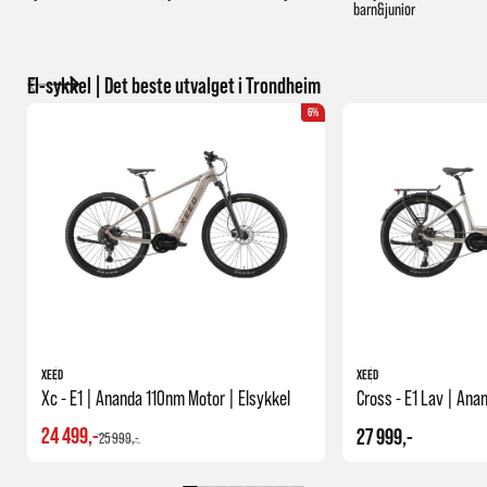
barn&junior
El-sykkel | Det beste utvalget i Trondheim
6%
XEED
XEED
Xc - E1 | Ananda 110nm Motor | Elsykkel
24 499,-
27 999,-
25 999,-