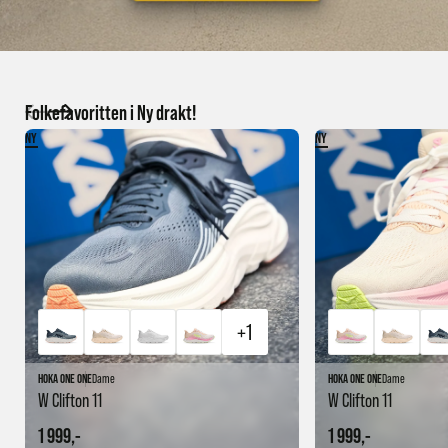
Folkefavoritten i Ny drakt!
NY
NY
+1
HOKA ONE ONE
Dame
HOKA ONE ONE
Dame
W Clifton 11
W Clifton 11
1 999,-
1 999,-