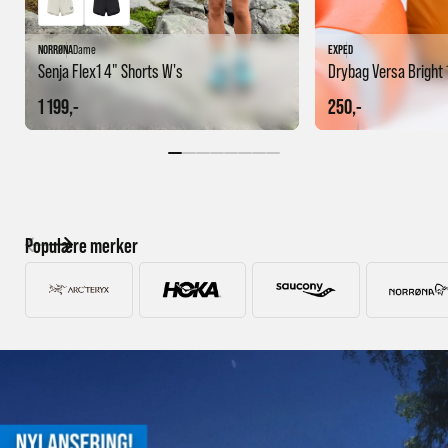
NORRØNA
Dame
EXPED
Senja Flex1 4" Shorts W's
Drybag Versa Bright 
1 199,-
250,-
Populære merker