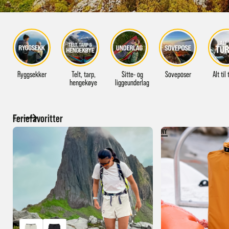
Ryggsekker
Telt, tarp,
Sitte- og
Soveposer
Alt til
hengekøye
liggeunderlag
Feriefavoritter
NY