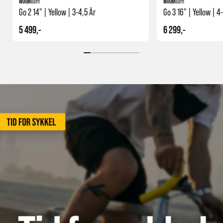
WOOM
Barn
WOOM
Barn
Go 2 14" | Yellow | 3-4,5 År
Go 3 16" | Yellow | 4
5 499,-
6 299,-