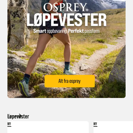
Løpevester
NY
NY