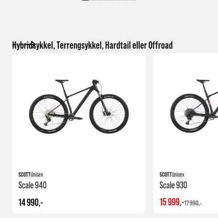
Hybridsykkel, Terrengsykkel, Hardtail eller Offroad
SCOTT
Unisex
SCOTT
Unisex
Scale 940
Scale 930
15 999,-
14 990,-
17 990,-