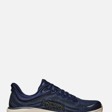
lengre leveringstid. Du vil få beskjed når det er klart for
henting. Beregn 1 virkedag ekstra ved kjøp av
sykkel/ski/skøyter.
I enkelte perioder vil det kunne oppstå noe lengre
leveringstid, som f.eks ved salg eller ferieavvikling rundt
høytider.
*Fraktfritt gjelder ikke store pakker, eksempelvis stor
sykkel
Merk at sykkel/ski alltid sendes med Postnord
grunnet
størrelse og/eller vekt