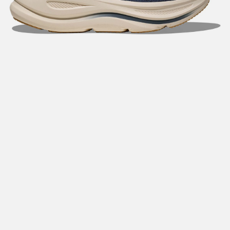
Hent i butikk: gratis
Hjemlevering i Trondheimsregionen: fra 100,-
Pakke i postkasse: 69,-
Pakke til pakkeboks eller hentested: fra 119,-
Gratis for ordrer over 2000,- med unntak av sykler, ski
og staver
Sykler, ski og staver: se frakt i produkt og utsjekk
Hjemlevering med Posten: fra 299,-
Merk at vi ikke sender til Svalbard eller Jan Mayen, da
gjelder kun hent i butikk!