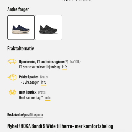
Andre farger
Busstopp rett ved butikken: Prinsens gate P1/P2 og Kongens
gate K1/K2.
Sykkelparkering utenfor butikken
Parkeringshus og P-plasser: Sentralbadet P-hus (nærmest),
Fraktalternativ
gateparkering i St.Olavs gate.
Hjemlevering (Trondheimsregionen*)
fra 100,-
Få denne varen levert hjem idag
info
Pakke i posten
Gratis
1 - 3 virkedager
info
Hent i butikk
Gratis
Hent samme dag *
info
Beskrivelse
Spesifikasjoner
Nyhet! HOKA Bondi 9 Wide til herre- mer komfortabel og