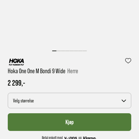
1 virkedag har e-posten trolig ikke nådd gjennom til
deg
Hoka One One M Bondi 9 Wide
Herre
2 299,-
Velg størrelse
Kjøp
Betal enkelt med
og