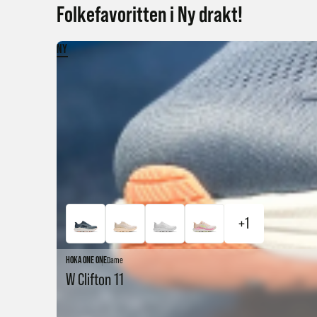
Folkefavoritten i Ny drakt!
NY
+1
HOKA ONE ONE
Dame
W Clifton 11