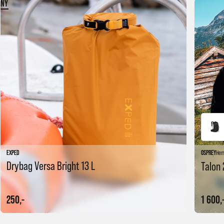
NY
EXPED
OSPREY
Her
Drybag Versa Bright 13 L
Talon 
250,-
1 600,