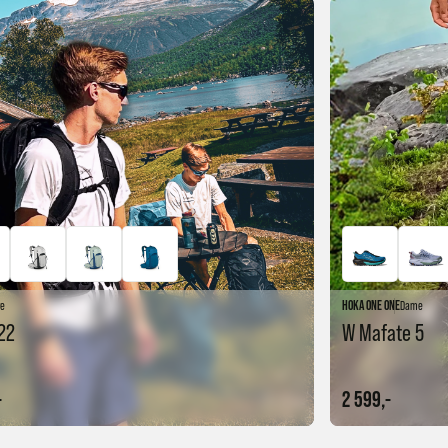
re
HOKA ONE ONE
Dame
22
W Mafate 5
-
2 599,-