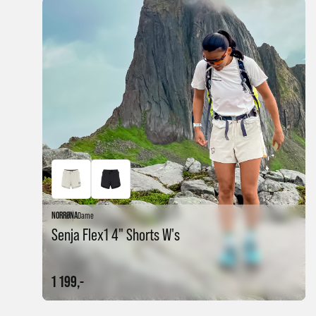
NORRØNA
Dame
Senja Flex1 4" Shorts W's
1 199,-