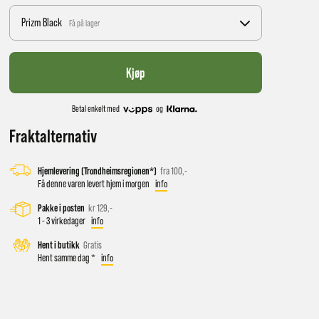
Prizm Black
Få på lager
Kjøp
Betal enkelt med
og
Fraktalternativ
Hjemlevering (Trondheimsregionen*)
fra 100,-
Få denne varen levert hjem i morgen
info
 vil få
Pakke i posten
kr 129,-
1 - 3 virkedager
info
Hent i butikk
Gratis
d salg
Hent samme dag *
info