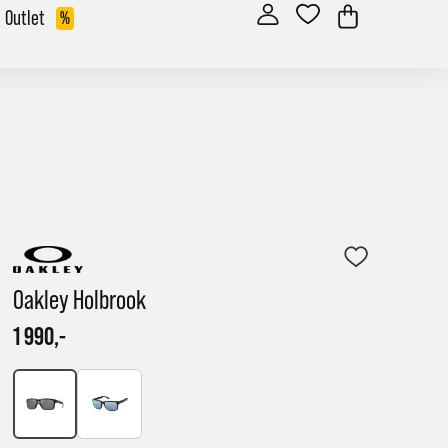
Outlet
%
Oakley Holbrook
1 990,-