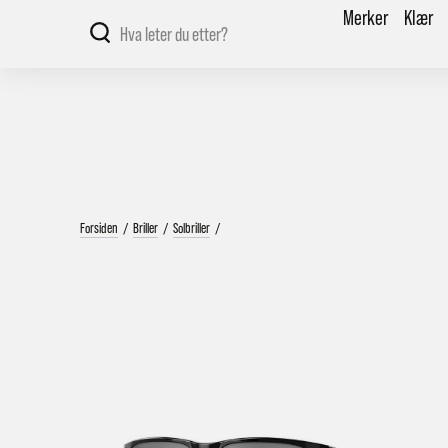
Merker
Klær
Forsiden
/
Briller
/
Solbriller
/