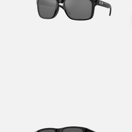
V
a
Bestil
Bestil
først
Kundet
beskje
sykke
I enke
eller 
*Frakt