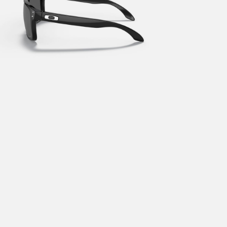
årt mål er alltid kort ordrebehandlingstid - rask levering!
Vi vet
t ventetid er kjedelig, derfor sender vi alle bestillinger
samme dag
eller senest dagen etter
linger hverdager før kl. 13:30 sendes normalt sett hver dag
linger etter fredag kl 13:30 klargjøres hos oss, men sendes med post
kommende virkedag (det samme vil gjelde ved helligdager).
ilpassede produkter som sykkel og ski har noe lengre leveringstid. Du
d når det er klart for henting. Beregn 1 virkedag ekstra ved kjøp av
l/ski/skøyter.
lte perioder vil det kunne oppstå noe lengre leveringstid, som f.eks ve
ferieavvikling rundt høytider.
fritt gjelder ikke store pakker, eksempelvis stor sykkel