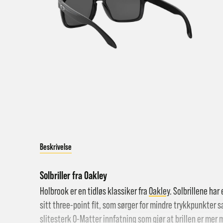
Merk 
Hent i
Hjemle
Pakke 
Beskrivelse
Pakke 
Solbriller fra Oakley
Gr
Holbrook er en tidløs klassiker fra
Oakley
. Solbrillene ha
Sy
sitt three-point fit, som sørger for mindre trykkpunkter 
Hjemle
slitesterk O-Matter innfatning som gjør at brillen er me