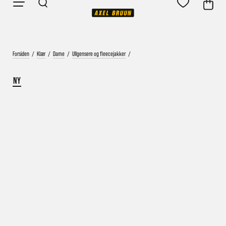
Forsiden
/
Klær
/
Dame
/
Ullgensere og fleecejakker
/
NY
Vårt mål er alltid kort ordrebehandlingstid - rask
levering!
Vi vet at ventetid er kjedelig, derfor sender vi
alle bestillinger
samme dag
eller senest dagen etter
Bestillinger hverdager før kl. 13:30 sendes normalt sett hver
dag
Bestillinger etter fredag kl 13:30 klargjøres hos oss, men
sendes med post førstkommende virkedag (det samme vil
gjelde ved helligdager).
Kundetilpassede produkter som sykkel og ski har noe