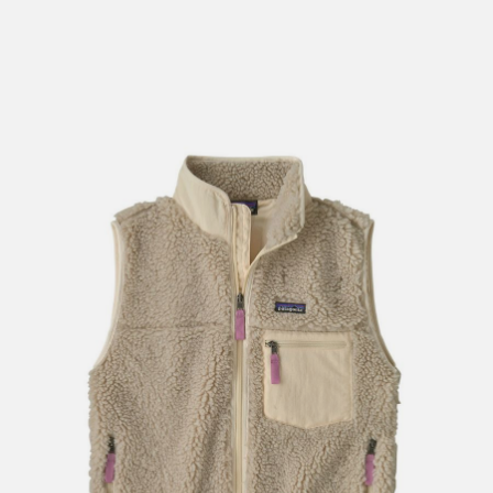
lengre leveringstid. Du vil få beskjed når det er klart for
henting. Beregn 1 virkedag ekstra ved kjøp av
sykkel/ski/skøyter.
I enkelte perioder vil det kunne oppstå noe lengre
leveringstid, som f.eks ved salg eller ferieavvikling rundt
høytider.
*Fraktfritt gjelder ikke store pakker, eksempelvis stor
sykkel
Merk at sykkel/ski alltid sendes med Postnord
grunnet
størrelse og/eller vekt