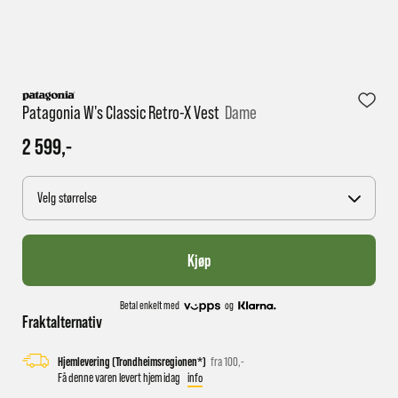
1 virkedag har e-posten trolig ikke nådd gjennom til
deg
Patagonia W's Classic Retro-X Vest
Dame
2 599,-
Velg størrelse
Kjøp
Betal enkelt med
og
Fraktalternativ
Hjemlevering (Trondheimsregionen*)
fra 100,-
Få denne varen levert hjem idag
info