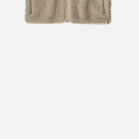
Hent i butikk: gratis
Hjemlevering i Trondheimsregionen: fra 100,-
Pakke i postkasse: 69,-
Pakke til pakkeboks eller hentested: fra 119,-
Gratis for ordrer over 2000,- med unntak av sykler, ski
og staver
Sykler, ski og staver: se frakt i produkt og utsjekk
Hjemlevering med Posten: fra 299,-
Merk at vi ikke sender til Svalbard eller Jan Mayen, da
gjelder kun hent i butikk!