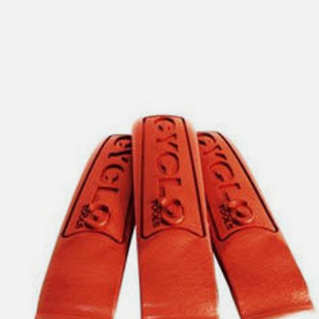
lengre leveringstid. Du vil få beskjed når det er klart for
henting. Beregn 1 virkedag ekstra ved kjøp av
sykkel/ski/skøyter.
I enkelte perioder vil det kunne oppstå noe lengre
leveringstid, som f.eks ved salg eller ferieavvikling rundt
høytider.
*Fraktfritt gjelder ikke store pakker, eksempelvis stor
sykkel
Merk at sykkel/ski alltid sendes med Postnord
grunnet
størrelse og/eller vekt