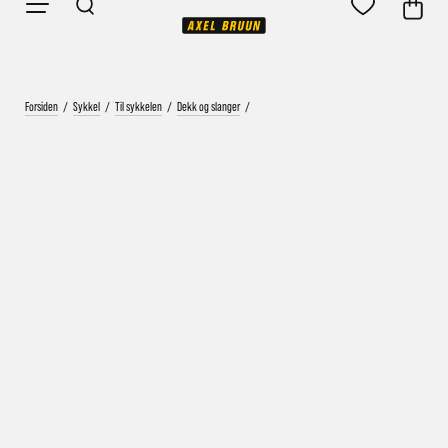
Forsiden
/
Sykkel
/
Til sykkelen
/
Dekk og slanger
/
Vårt mål er alltid kort ordrebehandlingstid - rask
levering!
Vi vet at ventetid er kjedelig, derfor sender vi
alle bestillinger
samme dag
eller senest dagen etter
Bestillinger hverdager før kl. 13:30 sendes normalt sett hver
dag
Bestillinger etter fredag kl 13:30 klargjøres hos oss, men
sendes med post førstkommende virkedag (det samme vil
gjelde ved helligdager).
Kundetilpassede produkter som sykkel og ski har noe