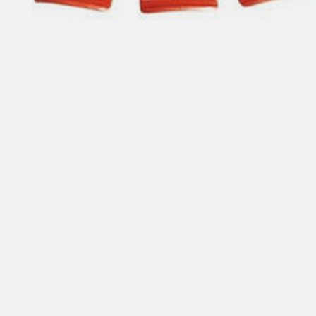
Hent i butikk: gratis
Hjemlevering i Trondheimsregionen: fra 100,-
Pakke i postkasse: 69,-
Pakke til pakkeboks eller hentested: fra 119,-
Gratis for ordrer over 2000,- med unntak av sykler, ski
og staver
Sykler, ski og staver: se frakt i produkt og utsjekk
Hjemlevering med Posten: fra 299,-
Merk at vi ikke sender til Svalbard eller Jan Mayen, da
gjelder kun hent i butikk!