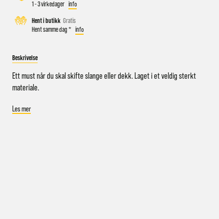
1 - 3 virkedager
info
Hent i butikk
Gratis
Hent samme dag *
info
Busstopp rett ved butikken: Prinsens gate P1/P2 og Kongens
gate K1/K2.
Beskrivelse
Sykkelparkering utenfor butikken
Parkeringshus og P-plasser: Sentralbadet P-hus (nærmest),
Ett must når du skal skifte slange eller dekk. Laget i et veldig sterkt
gateparkering i St.Olavs gate.
materiale.
Les mer