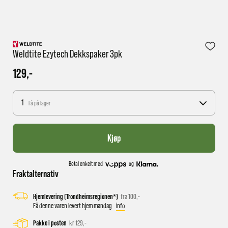
1 virkedag har e-posten trolig ikke nådd gjennom til
Weldtite Ezytech Dekkspaker 3pk
deg
129,-
1
Få på lager
Kjøp
Betal enkelt med
og
Fraktalternativ
Hjemlevering (Trondheimsregionen*)
fra 100,-
Få denne varen levert hjem mandag
info
Pakke i posten
kr 129,-