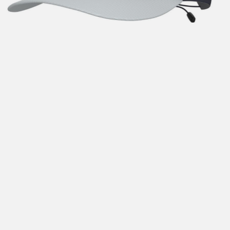
Hent i butikk: gratis
Hjemlevering i Trondheimsregionen: fra 100,-
Pakke i postkasse: 69,-
Pakke til pakkeboks eller hentested: fra 119,-
Gratis for ordrer over 2000,- med unntak av sykler, ski
og staver
Sykler, ski og staver: se frakt i produkt og utsjekk
Hjemlevering med Posten: fra 299,-
Merk at vi ikke sender til Svalbard eller Jan Mayen, da
gjelder kun hent i butikk!