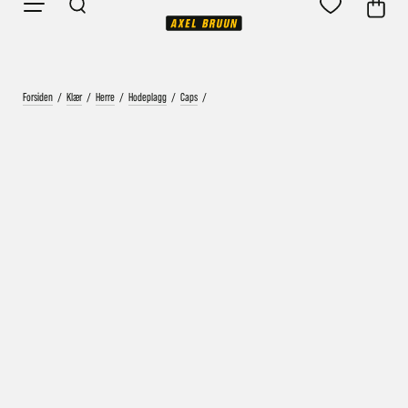
Forsiden
/
Klær
/
Herre
/
Hodeplagg
/
Caps
/
Vårt mål er alltid kort ordrebehandlingstid - rask
levering!
Vi vet at ventetid er kjedelig, derfor sender vi
alle bestillinger
samme dag
eller senest dagen etter
Bestillinger hverdager før kl. 13:30 sendes normalt sett hver
dag
Bestillinger etter fredag kl 13:30 klargjøres hos oss, men
sendes med post førstkommende virkedag (det samme vil
gjelde ved helligdager).
Kundetilpassede produkter som sykkel og ski har noe