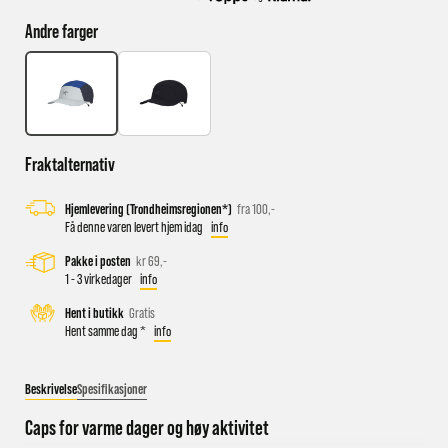
Andre farger
Busstopp rett ved butikken: Prinsens gate P1/P2 og Kongens
gate K1/K2.
Sykkelparkering utenfor butikken
Parkeringshus og P-plasser: Sentralbadet P-hus (nærmest),
Fraktalternativ
gateparkering i St.Olavs gate.
Hjemlevering (Trondheimsregionen*)
fra 100,-
Få denne varen levert hjem idag
info
Pakke i posten
kr 69,-
1 - 3 virkedager
info
Hent i butikk
Gratis
Hent samme dag *
info
Beskrivelse
Spesifikasjoner
Caps for varme dager og høy aktivitet