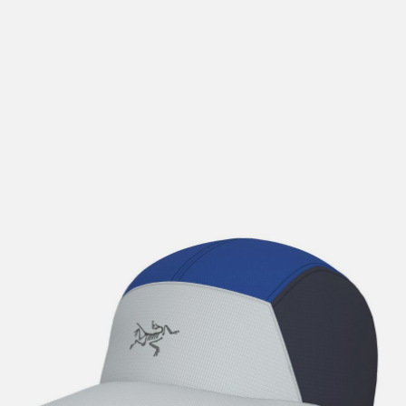
lengre leveringstid. Du vil få beskjed når det er klart for
henting. Beregn 1 virkedag ekstra ved kjøp av
sykkel/ski/skøyter.
I enkelte perioder vil det kunne oppstå noe lengre
leveringstid, som f.eks ved salg eller ferieavvikling rundt
høytider.
*Fraktfritt gjelder ikke store pakker, eksempelvis stor
sykkel
Merk at sykkel/ski alltid sendes med Postnord
grunnet
størrelse og/eller vekt