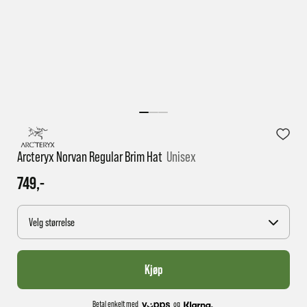
1 virkedag har e-posten trolig ikke nådd gjennom til
deg
Arcteryx Norvan Regular Brim Hat
Unisex
749,-
Velg størrelse
Kjøp
Betal enkelt med
og