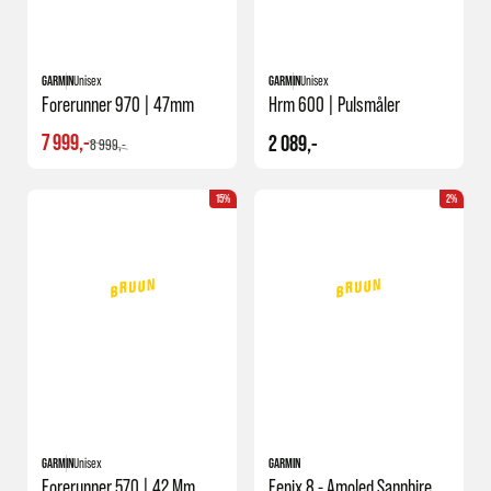
GARMIN
Unisex
GARMIN
Unisex
Forerunner 970 | 47mm
Hrm 600 | Pulsmåler
7 999,-
2 089,-
8 999,-
15%
2%
GARMIN
Unisex
GARMIN
Forerunner 570 | 42 Mm
Fenix 8 - Amoled Sapphire | 43mm