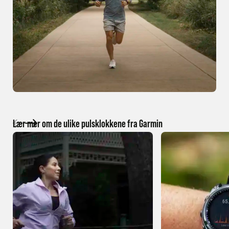
Finn riktig pulsklokke for deg og dine behov
Garmin har et stort utvalg, og det kan være vanskelig å vite hvor du skal
starte. Derfor har vi laget enkle guider som hjelper deg å velge riktig.
Du finner alle våre guider og mer informasjon om pulsklokkene fra
Garmin her!
Trenger du hjelp til å finne rett modell?
Eller ønsker du å sjekke om vi kan skaffe en klokke du ikke finner her?
Stikk innom oss i
butikk
eller send oss en
e-post.
Lær mer om de ulike pulsklokkene fra Garmin