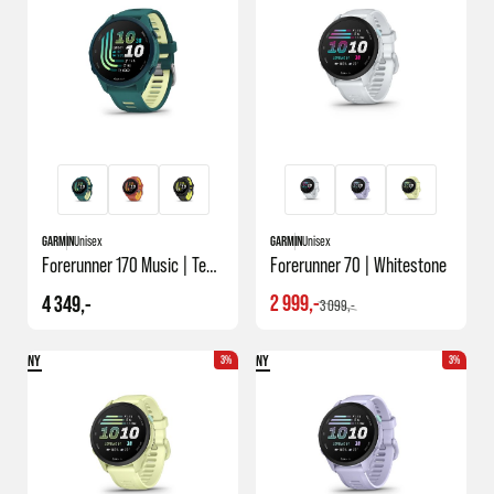
GARMIN
Unisex
GARMIN
Unisex
Forerunner 170 Music | Teal Green/citron
Forerunner 70 | Whitestone
2 999,-
4 349,-
3 099,-
NY
NY
3%
3%