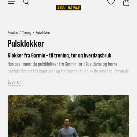
Forsiden
/
Trening
/
Pulsklokker
Pulsklokker
Klokker fra
Garmin
- til trening, tur og hverdagsbruk
Hos oss finner du
pulsklokker fra Garmin for både dame og herre
-
perfekt for alt fra løpeturer og fjelltopper til en aktiv hverdag. Enten du
er nybegynner eller virkelig tar treningen på alvor, har Garmin en klokke
Les mer
som passer deg.
Pulsklokke fra Garmin er laget for å gi deg mer ut av både trening og
hverdagsaktivitet. Enten du løper i marka, trener til triatlon eller bare
vil holde oversikt over helsen, finner du en klokke som passer dine
behov hos oss - her er det alt fra enkle modeller med de viktigste
funksjonene til avanserte pulsklokker med kart, EKG-støtte og
multisportsfunksjoner.