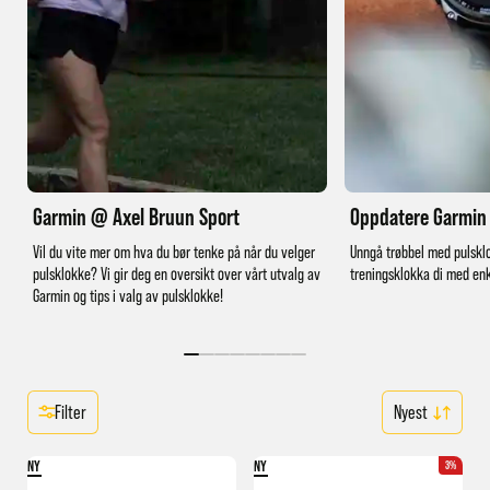
Garmin @ Axel Bruun Sport
Oppdatere Garmin
Vil du vite mer om hva du bør tenke på når du velger
Unngå trøbbel med pulskl
pulsklokke? Vi gir deg en oversikt over vårt utvalg av
treningsklokka di med enk
Garmin og tips i valg av pulsklokke!
Filter
NY
NY
3%