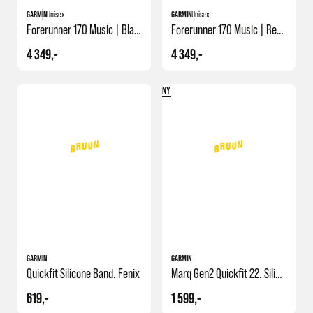
GARMIN
Unisex
GARMIN
Unisex
Forerunner 170 Music | Black/amp.yellow
Forerunner 170 Music | Red Pink/mango
4 349,-
4 349,-
NY
GARMIN
GARMIN
Quickfit Silicone Band. Fenix
Marq Gen2 Quickfit 22. Silicon
619,-
1 599,-