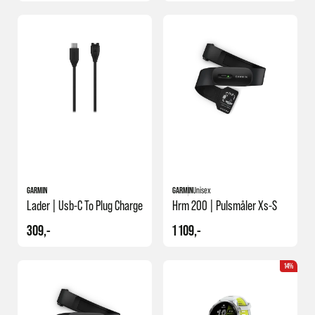
GARMIN
GARMIN
Unisex
Lader | Usb-C To Plug Charge
Hrm 200 | Pulsmåler Xs-S
309,-
1 109,-
14%