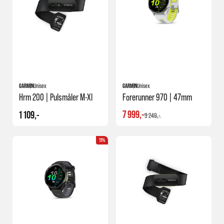
GARMIN
Unisex
GARMIN
Unisex
Hrm 200 | Pulsmåler M-Xl
Forerunner 970 | 47mm
7 999,-
1 109,-
9 249,-
11%