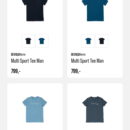
kundene våre elsker.
Handle enkelt på nett
Klikk varene dine enkelt i handlekurven og velg mellom å hente varene
hos oss i butikken eller få de tilsendt lynraskt i posten. Vi vet hvor
kjedelig ventetid er og strekker oss derfor langt i å pakke og sende
pakker samme dag.
DEVOLD
Herre
DEVOLD
Herre
Multi Sport Tee Man
Multi Sport Tee Man
799,-
799,-