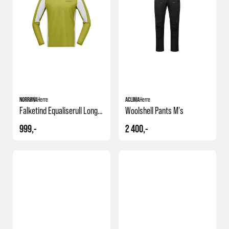
NORRØNA
Herre
ACLIMA
Herre
Falketind Equaliserull Long Sleeve M's
Woolshell Pants M's
999,-
2 400,-
NY
NY