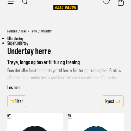
Forsiden
/
Klær
/
Herre
/
Undertøy
Ullundertøy
Superundertøy
Undertøy herre
Trøye, longs og boxer til tur og trening
Finn det aller beste undertøyet til herre for tur og trening her. Bruk av
ull- eller superundertøy av god kvalitet kan være det som får en tur
eller treningsøkt til å bli vellykket - uten at du blir våt og kald av
Les mer
svetten.
Filter
Velg mellom ull- eller superundertøy
Hva du bør velge av
ullundertøy
eller
superundertøy
kan du bestemme,
NY
NY
men vi har gjort det enkelt for deg å velge fra øverste hylle. Hos oss
finner du klær vi vet fungerer for tiltenkt aktivitet, og som vi vet