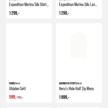
Expedition Merino Silk Shirt M
Expedition Merino Silk Longs M
1 299,-
1 299,-
25%
RONDE
Herre
AMUNDSEN SPORTS
Herre
Uldalen Sett
Hero's Hide Half Zip Mens
599,-
1 899,-
799,-