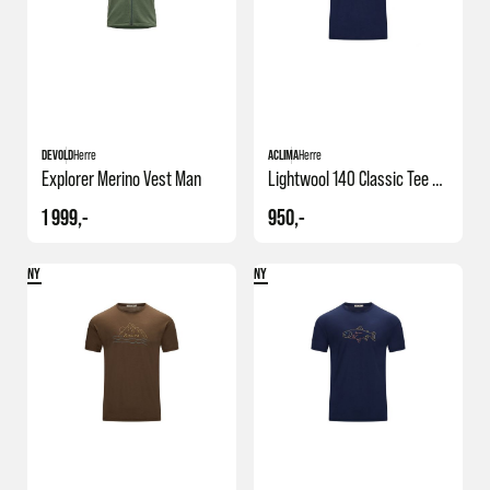
DEVOLD
Herre
ACLIMA
Herre
Explorer Merino Vest Man
Lightwool 140 Classic Tee Suns
1 999,-
950,-
NY
NY