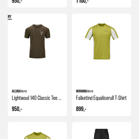
950,-
1 100,-
NY
ACLIMA
Herre
NORRØNA
Herre
Lightwool 140 Classic Tee Antler M's
Falketind Equaliserull T-Shirt
950,-
899,-