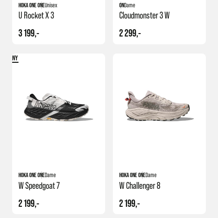
HOKA ONE ONE
Unisex
ON
Dame
U Rocket X 3
Cloudmonster 3 W
3 199,-
2 299,-
NY
HOKA ONE ONE
Dame
HOKA ONE ONE
Dame
W Speedgoat 7
W Challenger 8
2 199,-
2 199,-