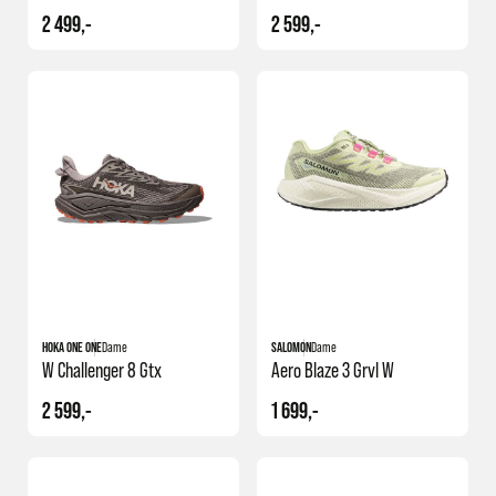
2 499,-
2 599,-
HOKA ONE ONE
Dame
SALOMON
Dame
W Challenger 8 Gtx
Aero Blaze 3 Grvl W
2 599,-
1 699,-