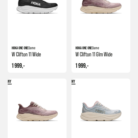
Vi hjelper deg å finne løpesko til dame
Skulle du være i tvil om hvilken sko du burde ha, er du velkommen til
oss for å få god veiledning. Vårt mål er at at du skal finne skoene som
føttene dine vil elske! Velger du å kjøpe sko hos kan du velge mellom å
hente i butikk eller få tilsendt lynraskt i posten.
HOKA ONE ONE
Dame
HOKA ONE ONE
Dame
W Clifton 11 Wide
W Clifton 11 Glm Wide
1 999,-
1 999,-
NY
NY