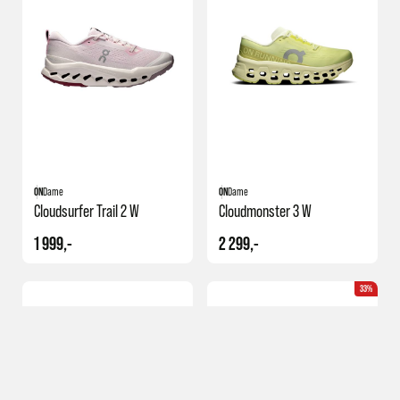
ON
Dame
ON
Dame
Cloudsurfer Trail 2 W
Cloudmonster 3 W
1 999,-
2 299,-
33%