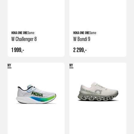
HOKA ONE ONE
Dame
HOKA ONE ONE
Dame
W Challenger 8
W Bondi 9
1 999,-
2 299,-
NY
NY