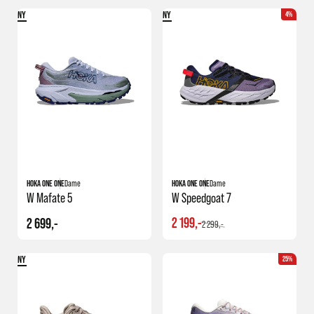
NY
NY
4%
HOKA ONE ONE
Dame
HOKA ONE ONE
Dame
W Mafate 5
W Speedgoat 7
2 199,-
2 699,-
2 299,-
NY
25%