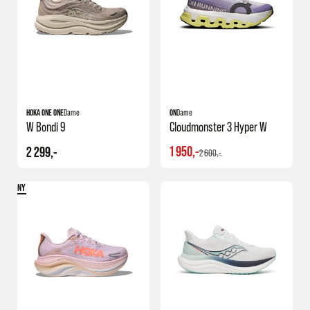
HOKA ONE ONE
Dame
ON
Dame
W Bondi 9
Cloudmonster 3 Hyper W
1 950,-
2 299,-
2 600,-
NY