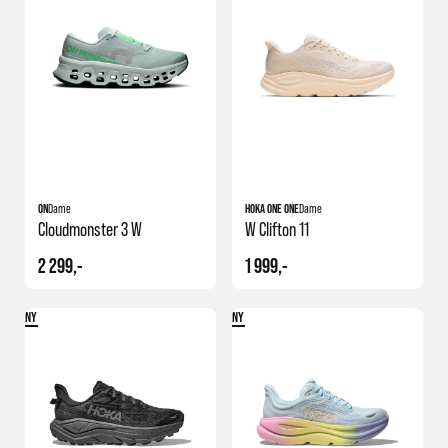
ON
Dame
HOKA ONE ONE
Dame
Cloudmonster 3 W
W Clifton 11
2 299,-
1 999,-
NY
NY