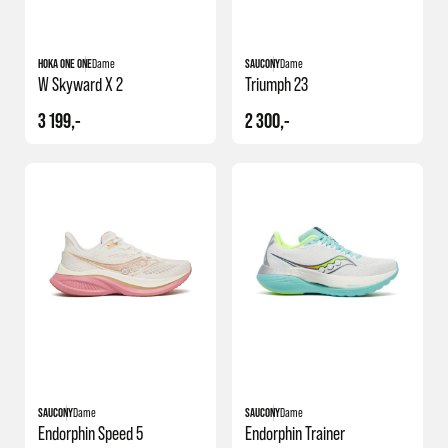
HOKA ONE ONE
Dame
SAUCONY
Dame
W Skyward X 2
Triumph 23
3 199,-
2 300,-
SAUCONY
Dame
SAUCONY
Dame
Endorphin Speed 5
Endorphin Trainer