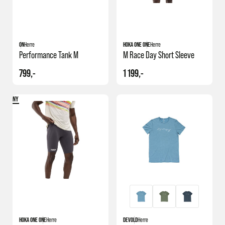
ON
Herre
HOKA ONE ONE
Herre
Performance Tank M
M Race Day Short Sleeve
799,-
1 199,-
NY
HOKA ONE ONE
Herre
DEVOLD
Herre