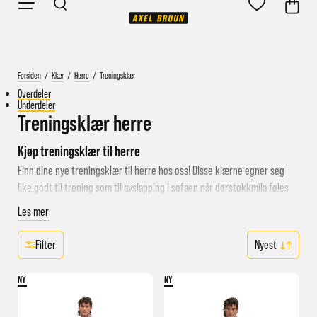
Forsiden
/
Klær
/
Herre
/
Treningsklær
Overdeler
Underdeler
Treningsklær herre
Kjøp treningsklær til herre
Finn dine nye treningsklær til herre hos oss! Disse klærne egner seg
like godt til trening som til avslapping i sofaen når dørstokkmila føles
uoverkommelig.
Les mer
De beste klærne til trening
Filter
Blant utvalget av treningstøy til herre finner du både overdeler og
underdeler. Teknisk treningstøy er laget av syntetisk materiale som
NY
NY
raskt trekker til seg og transporterer bort svette. Kombinert med
behagelig passform er dette klær du garantert kommer til å bruke mye