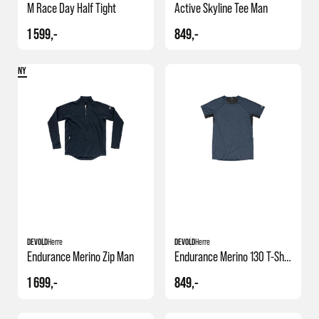
M Race Day Half Tight
Active Skyline Tee Man
1 599,-
849,-
NY
DEVOLD
Herre
DEVOLD
Herre
Endurance Merino Zip Man
Endurance Merino 130 T-Shirt M
1 699,-
849,-