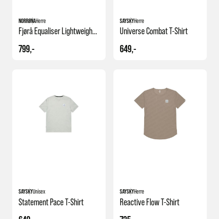
NORRØNA
Herre
SAYSKY
Herre
Fjørå Equaliser Lightweight T-
Universe Combat T-Shirt
799,-
649,-
SAYSKY
Unisex
SAYSKY
Herre
Statement Pace T-Shirt
Reactive Flow T-Shirt