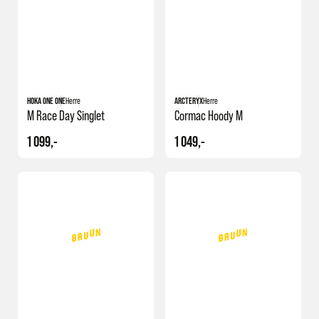
HOKA ONE ONE
Herre
ARCTERYX
Herre
M Race Day Singlet
Cormac Hoody M
1 099,-
1 049,-