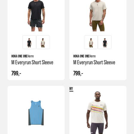
og som egner seg godt til løpeklær til herre. Om du er av typen som blir
fort kald anbefaler vi deg å sjekke ut vårt utvalg av superundertøy og
ullundertøy også.
HOKA ONE ONE
Herre
HOKA ONE ONE
Herre
M Everyrun Short Sleeve
M Everyrun Short Sleeve
799,-
799,-
NY