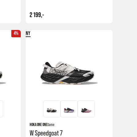
2 199,-
4%
NY
Kjøp
Kjøp
HOKA ONE ONE
Dame
W Speedgoat 7