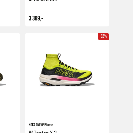
3 399,-
32%
Kjøp
Kjøp
HOKA ONE ONE
Dame