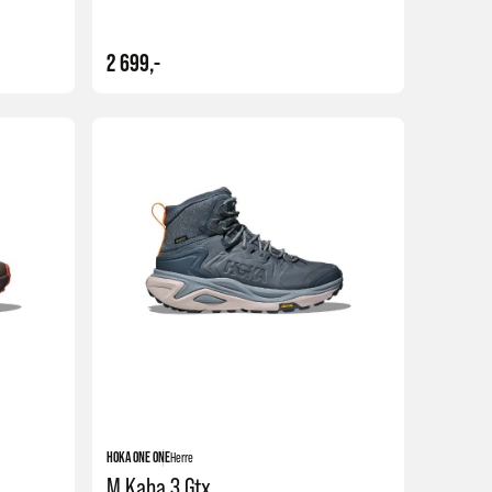
2 699,-
Kjøp
Kjøp
HOKA ONE ONE
Herre
M Kaha 3 Gtx