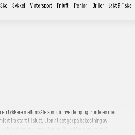
Sko
Sykkel
Vintersport
Friluft
Trening
Briller
Jakt & Fiske
ha en tykkere mellomsåle som gir mye demping. Fordelen med
ort fra start til slutt, uten at det går på bekostning av
is du tråkker på spisse steiner eller røtter, men grunnet