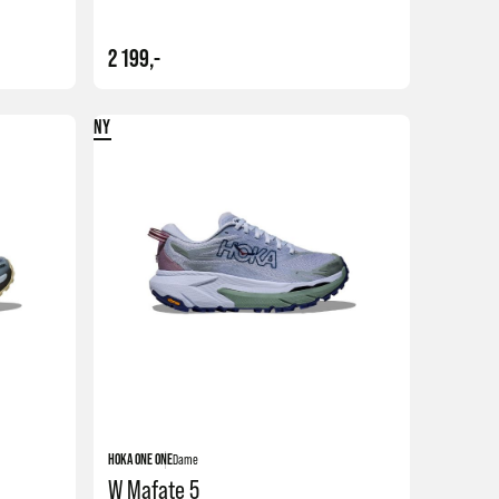
2 199,-
NY
Kjøp
Kjøp
HOKA ONE ONE
Dame
W Mafate 5