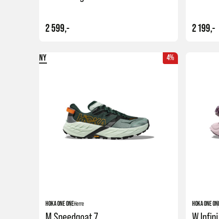
2 599,-
2 199,-
NY
4%
Kjøp
HOKA ONE ONE
Herre
HOKA ONE ON
M Speedgoat 7
W Infini