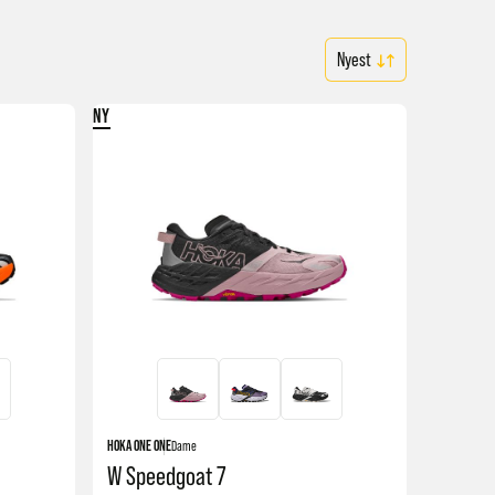
NY
HOKA ONE ONE
Dame
W Speedgoat 7