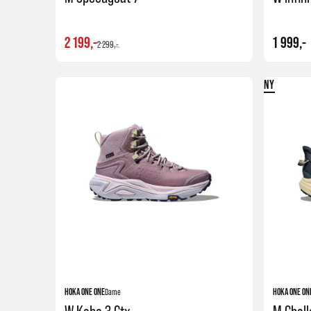
2 199,-
1 999,-
2 299,-
NY
Kjøp
HOKA ONE ONE
Dame
HOKA ONE ON