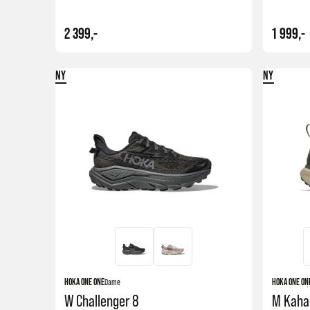
Klikk på linken om du kun ønsker å se på
vanntette HOKA 
samlet alle de vanntette skoene fra HOKA for å gjøre det e
2 399,-
1 999,-
NY
NY
Kjøp
HOKA ONE ONE
Dame
HOKA ONE ON
W Challenger 8
M Kaha