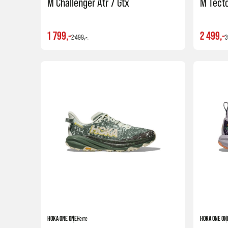
M Challenger Atr 7 Gtx
M Tecto
1 799,-
2 499,-
2 499,-
3
Kjøp
HOKA ONE ONE
Herre
HOKA ONE ON