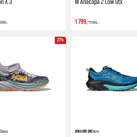
n X 3
W Anacapa 2 Low Gtx
1 799,-
 699,-
2 699,-
27%
Kjøp
E
Dame
HOKA ONE ONE
Herre