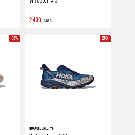
W Tecton X 3
2 499,-
3 699,-
33%
26%
Kjøp
Kjøp
HOKA ONE ONE
Dame