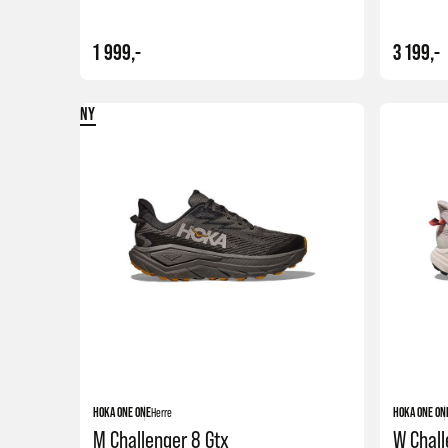
1 999,-
3 199,-
NY
Kjøp
HOKA ONE ONE
Herre
HOKA ONE ON
M Challenger 8 Gtx
W Chall