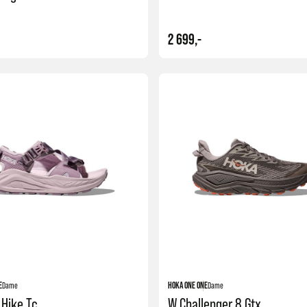
2 699,-
Kjøp
E
Dame
HOKA ONE ONE
Dame
 Hike Tc
W Challenger 8 Gtx