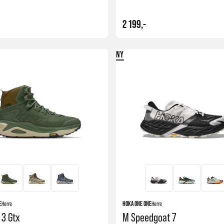
terrengsko
. Der har vi samlet en egen kategori hvor vi har
nkelt for deg å velge!
2 199,-
NY
Kjøp
E
Herre
HOKA ONE ONE
Herre
 3 Gtx
M Speedgoat 7