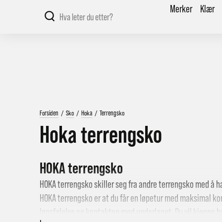
Merker
Klær
Forsiden
/
Sko
/
Hoka
/
Terrengsko
Hoka terrengsko
HOKA terrengsko
HOKA terrengsko skiller seg fra andre terrengsko med å 
HOKA terrengsko er at du får en løpetur med maksimal komf
løpsfølelse og kontakten med underlaget. Du vil kjenne hv