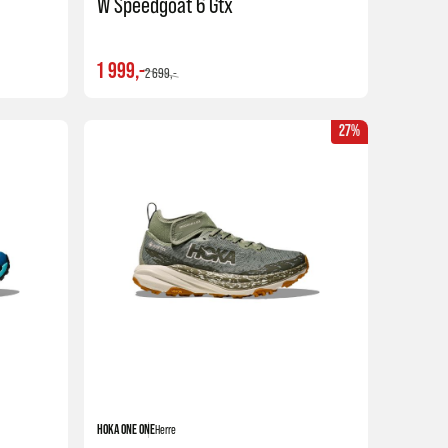
W Speedgoat 6 Gtx
1 999,-
2 699,-
27%
Kjøp
Kjøp
HOKA ONE ONE
Herre