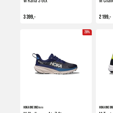
W Kaha 3 Gtx
M Chall
3 399,-
2 199,-
28%
Kjøp
HOKA ONE ONE
Herre
HOKA ONE ON