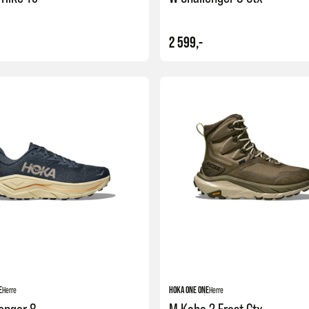
2 599,-
Kjøp
E
Herre
HOKA ONE ONE
Herre