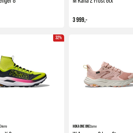
enger 8
M Kaha 2 Frost Gtx
3 999,-
32%
Kjøp
E
Herre
HOKA ONE ONE
Dame