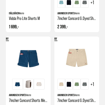
+1
FJÄLLRÄVEN
Herre
AMUNDSEN SPORTS
Herre
Vidda Pro Lite Shorts M
7incher Concord G.dyed Shorts
1 699,-
2 399,-
NY
NY
+1
AMUNDSEN SPORTS
Herre
AMUNDSEN SPORTS
Herre
7incher Concord Shorts Mens
7incher Concord G.dyed Shorts Mens