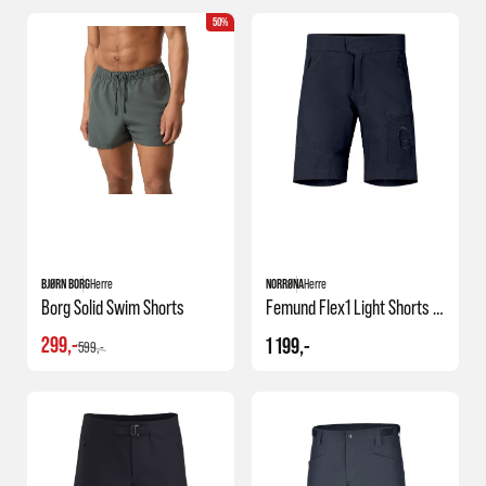
50%
BJØRN BORG
Herre
NORRØNA
Herre
Borg Solid Swim Shorts
Femund Flex1 Light Shorts M's
299,-
1 199,-
599,-