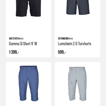
ARCTERYX
Herre
JOTUNHEIM
Herre
Gamma Sl Short 9' M
Lomsheim 2.0 Turshorts
1 399,-
599,-