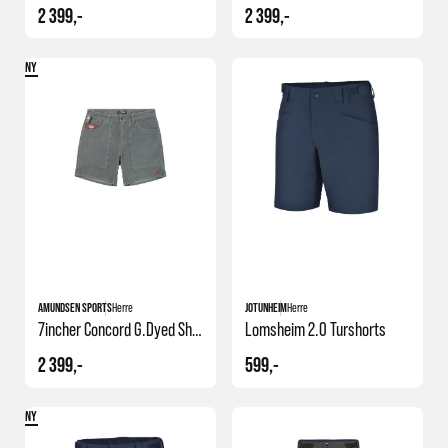
2 399,-
2 399,-
NY
+1
AMUNDSEN SPORTS
Herre
JOTUNHEIM
Herre
7incher Concord G.dyed Shorts Mens
Lomsheim 2.0 Turshorts
2 399,-
599,-
NY