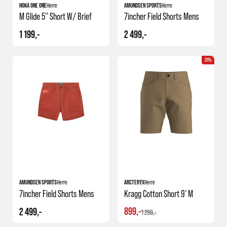
HOKA ONE ONE
Herre
AMUNDSEN SPORTS
Herre
M Glide 5'' Short W/ Brief
7incher Field Shorts Mens
1 199,-
2 499,-
31%
+1
AMUNDSEN SPORTS
Herre
ARCTERYX
Herre
7incher Field Shorts Mens
Kragg Cotton Short 9' M
899,-
2 499,-
1 299,-