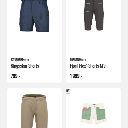
JOTUNHEIM
Herre
NORRØNA
Herre
Ringsskar Shorts
Fjørå Flex1 Shorts M's
799,-
1 999,-
NY