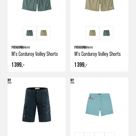
fordelen med å ha både nettbutikk og fysisk butikk. Uansett hva du
velger kan du forvente en trygg handel fra start til slutt.
PATAGONIA
Herre
PATAGONIA
Herre
M's Corduroy Volley Shorts
M's Corduroy Volley Shorts
1 399,-
1 399,-
NY
NY