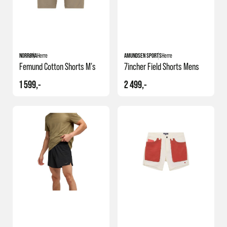
+1
NORRØNA
Herre
AMUNDSEN SPORTS
Herre
Femund Cotton Shorts M's
7incher Field Shorts Mens
1 599,-
2 499,-
+1