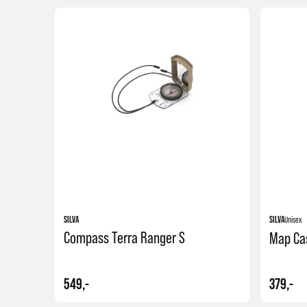
SILVA
SILVA
Unisex
Compass Terra Ranger S
Map Ca
549,-
379,-