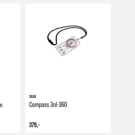
SILVA
Compass 3nl-360
m
379,-