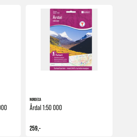
Kjøp
Kjøp
NORDECA
000
Årdal 1:50 000
259,-