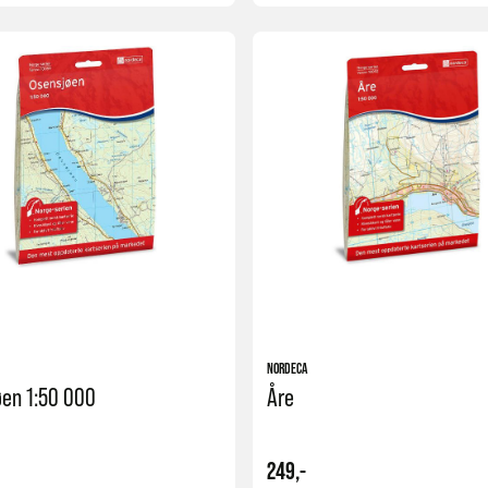
Kjøp
NORDECA
øen 1:50 000
Åre
249,-