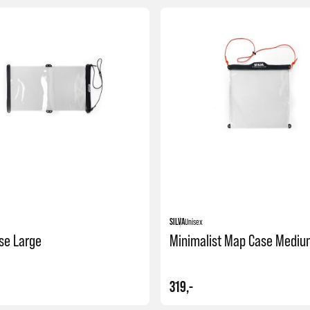
SILVA
Unisex
se Large
Minimalist Map Case Mediu
319,-