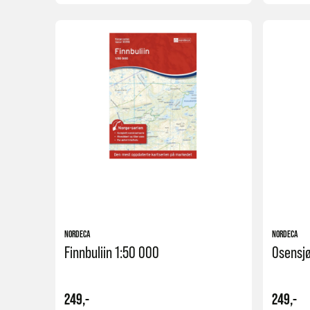
Kjøp
NORDECA
NORDECA
Finnbuliin 1:50 000
Osensj
249,-
249,-