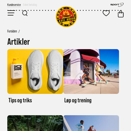
Kundeservice
Fri frakt over 2000,-
Forsiden
/
Artikler
Tips og triks
Løp og trening