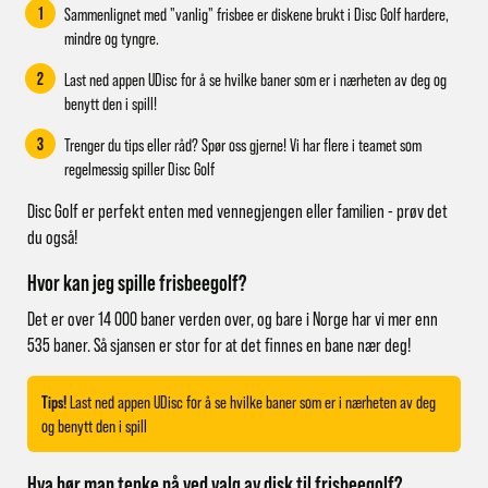
1
Sammenlignet med "vanlig" frisbee er diskene brukt i Disc Golf hardere,
mindre og tyngre.
2
Last ned appen UDisc for å se hvilke baner som er i nærheten av deg og
benytt den i spill!
3
Trenger du tips eller råd? Spør oss gjerne! Vi har flere i teamet som
regelmessig spiller Disc Golf
Disc Golf er perfekt enten med vennegjengen eller familien - prøv det
du også!
Hvor kan jeg spille frisbeegolf?
Det er over 14 000 baner verden over, og bare i Norge har vi mer enn
535 baner. Så sjansen er stor for at det finnes en bane nær deg!
Tips!
Last ned appen UDisc for å se hvilke baner som er i nærheten av deg
og benytt den i spill
Hva bør man tenke på ved valg av disk til frisbeegolf?