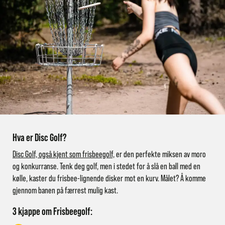
Hva er Disc Golf?
Disc Golf, også kjent som frisbeegolf,
er den perfekte miksen av moro
og konkurranse. Tenk deg golf, men i stedet for å slå en ball med en
kølle, kaster du frisbee-lignende disker mot en kurv. Målet? Å komme
gjennom banen på færrest mulig kast.
3 kjappe om Frisbeegolf: