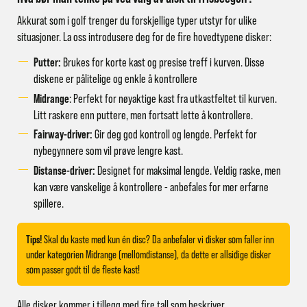
Akkurat som i golf trenger du forskjellige typer utstyr for ulike
situasjoner. La oss introdusere deg for de fire hovedtypene disker:
Putter:
Brukes for korte kast og presise treff i kurven. Disse
diskene er pålitelige og enkle å kontrollere
Midrange
: Perfekt for nøyaktige kast fra utkastfeltet til kurven.
Litt raskere enn puttere, men fortsatt lette å kontrollere.
Fairway-driver
:
Gir deg god kontroll og lengde. Perfekt for
nybegynnere som vil prøve lengre kast.
Distanse-driver
:
Designet for maksimal lengde. Veldig raske, men
kan være vanskelige å kontrollere - anbefales for mer erfarne
spillere.
Tips!
Skal du kaste med kun én disc? Da anbefaler vi disker som faller inn
under kategorien Midrange (mellomdistanse), da dette er allsidige disker
som passer godt til de fleste kast!
Alle disker kommer i tillegg med fire tall som beskriver