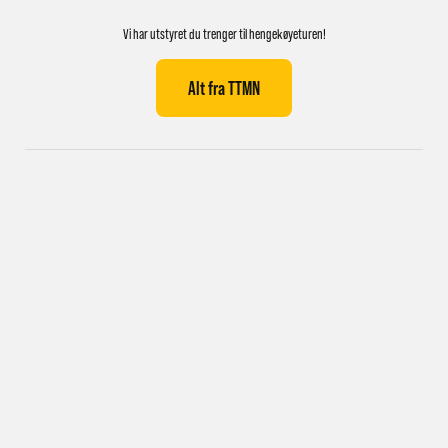
Vi har utstyret du trenger til hengekøyeturen!
Alt fra TTMN