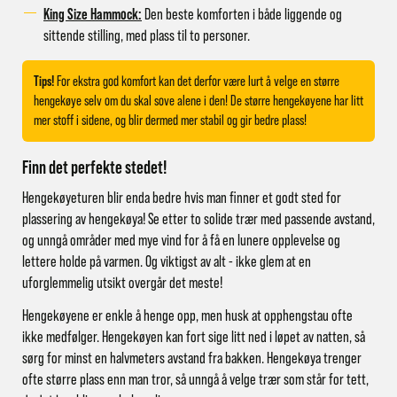
King Size Hammock:
Den beste komforten i både liggende og
sittende stilling, med plass til to personer.
Tips!
For ekstra god komfort kan det derfor være lurt å velge en større
hengekøye selv om du skal sove alene i den! De større hengekøyene har litt
mer stoff i sidene, og blir dermed mer stabil og gir bedre plass!
Finn det perfekte stedet!
Hengekøyeturen blir enda bedre hvis man finner et godt sted for
plassering av hengekøya! Se etter to solide trær med passende avstand,
og unngå områder med mye vind for å få en lunere opplevelse og
lettere holde på varmen. Og viktigst av alt - ikke glem at en
uforglemmelig utsikt overgår det meste!
Hengekøyene er enkle å henge opp, men husk at opphengstau ofte
ikke medfølger. Hengekøyen kan fort sige litt ned i løpet av natten, så
sørg for minst en halvmeters avstand fra bakken. Hengekøya trenger
ofte større plass enn man tror, så unngå å velge trær som står for tett,