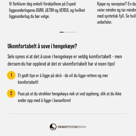
Vi forklarer deg enkelt forskjellene på Exped
Kjøpe ny sovepose? En d
veier mindre og tar mindr
liggeunderlagene
DURA
,
ULTRA
og
VERSA
, og hvilket
med syntetisk fyll. Se hvi
liggeunderlag du bør velge.
anbefaler.
Ukomfortabelt å sove i hengekøye?
Selv synes vi at det å sove i hengekøye er veldig komfortabelt - men
dersom du har opplevd at det er ukomfortabelt har vi noen tips!
1
Et godt tips er å ligge på skrå - da vil du ligge rettere og mer
komfortabelt!
2
Pass på at du strekker hengekøya nok ut ved oppheng, slik at du ikke
ender opp med å ligge i bananform!