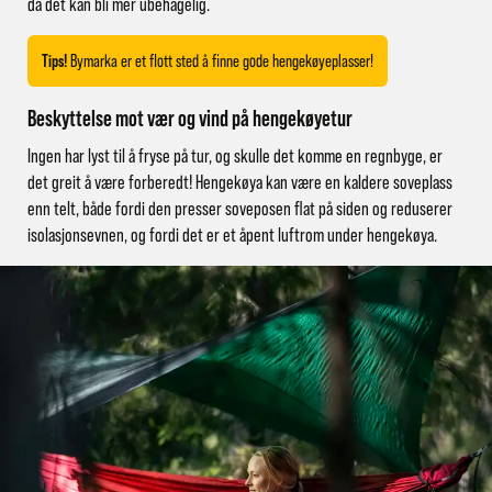
da det kan bli mer ubehagelig.
Tips!
Bymarka er et flott sted å finne gode hengekøyeplasser!
Beskyttelse mot vær og vind på hengekøyetur
Ingen har lyst til å fryse på tur, og skulle det komme en regnbyge, er
det greit å være forberedt! Hengekøya kan være en kaldere soveplass
enn telt, både fordi den presser soveposen flat på siden og reduserer
isolasjonsevnen, og fordi det er et åpent luftrom under hengekøya.