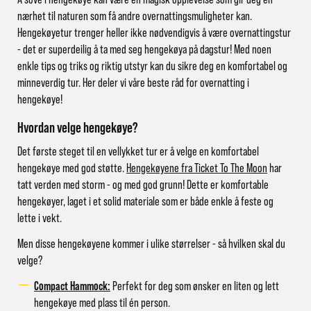
nærhet til naturen som få andre overnattingsmuligheter kan.
Hengekøyetur trenger heller ikke nødvendigvis å være overnattingstur
- det er superdeilig å ta med seg hengekøya på dagstur! Med noen
enkle tips og triks og riktig utstyr kan du sikre deg en komfortabel og
minneverdig tur. Her deler vi våre beste råd for overnatting i
hengekøye!
Hvordan velge hengekøye?
Det første steget til en vellykket tur er å velge en komfortabel
hengekøye med god støtte.
Hengekøyene fra Ticket To The Moon
har
tatt verden med storm - og med god grunn! Dette er komfortable
hengekøyer, laget i et solid materiale som er både enkle å feste og
lette i vekt.
Men disse hengekøyene kommer i ulike størrelser - så hvilken skal du
velge?
Compact Hammock:
Perfekt for deg som ønsker en liten og lett
hengekøye med plass til én person.