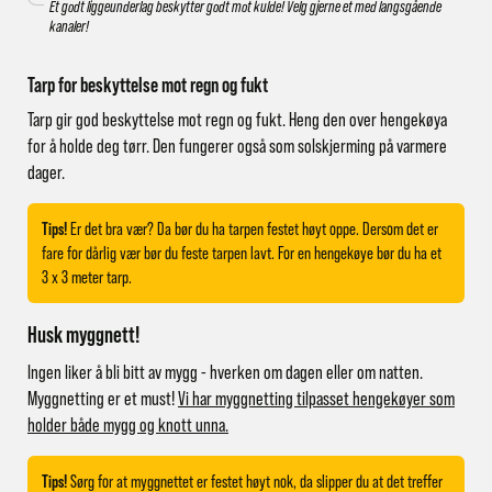
Et godt liggeunderlag beskytter godt mot kulde! Velg gjerne et med langsgående
kanaler!
Tarp for beskyttelse mot regn og fukt
Tarp gir god beskyttelse mot regn og fukt. Heng den over hengekøya
for å holde deg tørr. Den fungerer også som solskjerming på varmere
dager.
Tips
!
Er det bra vær? Da bør du ha tarpen festet høyt oppe. Dersom det er
fare for dårlig vær bør du feste tarpen lavt. For en hengekøye bør du ha et
3 x 3 meter tarp.
Husk myggnett!
Ingen liker å bli bitt av mygg - hverken om dagen eller om natten.
Myggnetting er et must!
Vi har myggnetting tilpasset hengekøyer som
holder både mygg og knott unna.
Tips!
Sørg for at myggnettet er festet høyt nok, da slipper du at det treffer