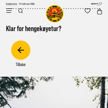
Kundeservice
Fri frakt over 2000,-
Klar for hengekøyetur?
Tilbake