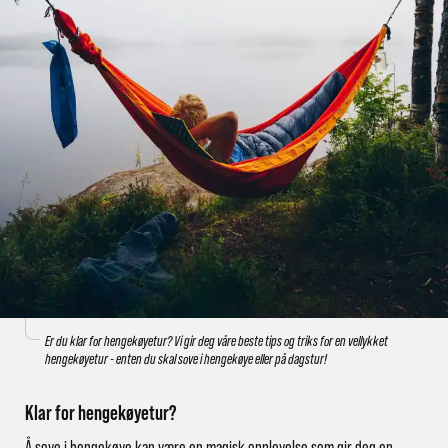
Er du klar for hengekøyetur? Vi gir deg våre beste tips og triks for en vellykket
hengekøyetur - enten du skal sove i hengekøye eller på dagstur!
Klar for hengekøyetur?
Å sove i hengekøye kan være en magisk opplevelse som gir deg en