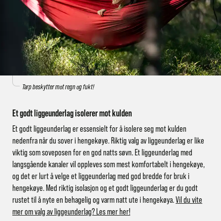
Tarp beskytter mot regn og fukt!
Et godt liggeunderlag isolerer mot kulden
Et godt liggeunderlag er essensielt for å isolere seg mot kulden
nedenfra når du sover i hengekøye. Riktig valg av liggeunderlag er like
viktig som soveposen for en god natts søvn. Et liggeunderlag med
langsgående kanaler vil oppleves som mest komfortabelt i hengekøye,
og det er lurt å velge et liggeunderlag med god bredde for bruk i
hengekøye. Med riktig isolasjon og et godt liggeunderlag er du godt
rustet til å nyte en behagelig og varm natt ute i hengekøya.
Vil du vite
mer om valg av liggeunderlag? Les mer her!