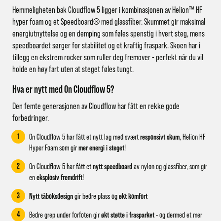
Hemmeligheten bak Cloudflow 5 ligger i kombinasjonen av Helion™ HF
hyper foam og et Speedboard®
med glassfiber. Skummet gir maksimal
energiutnyttelse og en demping som føles spenstig i hvert steg, mens
speedboardet sørger for stabilitet og et kraftig fraspark. Skoen har i
tillegg en ekstrem rocker som ruller deg fremover - perfekt når du vil
holde en høy fart uten at steget føles tungt.
Hva er nytt med On Cloudflow 5?
Den femte generasjonen av Cloudflow har fått en rekke gode
forbedringer.
1
On Cloudflow 5 har fått et nytt lag med svært
responsivt skum
, Helion HF
Hyper Foam som gir
mer energi i steget
!
2
On Cloudflow 5 har fått et
nytt speedboard
av nylon og glassfiber, som gir
en
eksplosiv fremdrift
!
3
Nytt tåboksdesign
gir bedre plass og
økt komfort
4
Bedre grep under forfoten gir
økt støtte i frasparket
- og dermed et mer