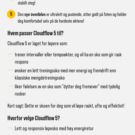
stabilt steg!
5
Den
nye overdelen
er ultralett og pustende, sitter godt på foten og holder
deg komfortabel selv på de hardeste øktene!
Hvem passer Cloudflow 5 til?
Cloudflow 5 er laget for løpere som:
trener intervaller eller tempoøkter, og vil ha en sko som gir rask
respons
ønsker en lett treningssko med mer energi og fremdrift enn
klassiske mengdetreningssko
liker følelsen av en sko som "dytter deg fremover" med tydelig
rocker
Kort sagt: Dette er skoen for deg som vil løpe raskt, ofte og effektivt!
Hvorfor velge Cloudflow 5?
Lett og responsiv løpesko med høy energiretur