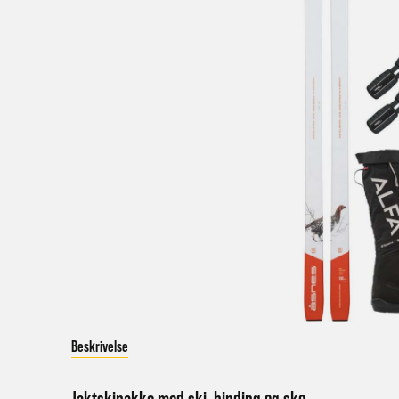
V
a
Bestil
Bestil
først
Kundet
beskje
sykke
I enke
eller 
Beskrivelse
*Frakt
Merk 
Jaktskipakke med ski, binding og sko