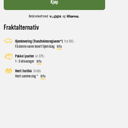
Kjøp
Betal enkelt med
og
Fraktalternativ
Hjemlevering (Trondheimsregionen*)
fra 100,-
Få denne varen levert hjem idag
info
Pakke i posten
kr 379,-
1 - 3 virkedager
info
 vil få
Hent i butikk
Gratis
Hent samme dag *
info
d salg
ekt