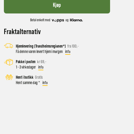
Kjøp
Betal enkelt med
og
Fraktalternativ
Hjemlevering (Trondheimsregionen*)
fra 100,-
Få denne varen levert hjem i morgen
info
Pakke i posten
kr 69,-
1 - 3 virkedager
info
 vil få
Hent i butikk
Gratis
Hent samme dag *
info
d salg
ekt