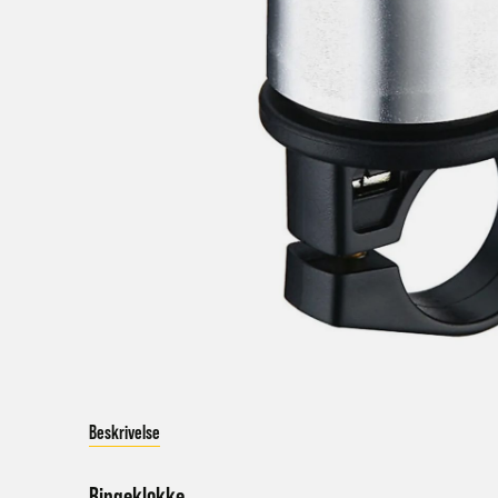
a
Bestil
Bestil
først
Kundet
beskje
sykke
I enke
eller 
*Frakt
Beskrivelse
Merk 
Ringeklokke