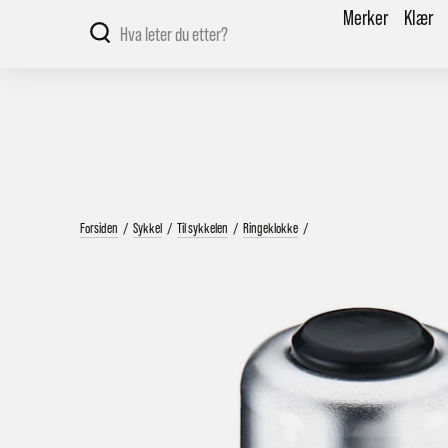
Merker
Klær
Forsiden
/
Sykkel
/
Til sykkelen
/
Ringeklokke
/
V