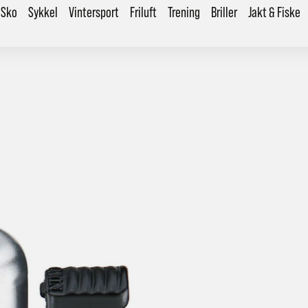
Sko
Sykkel
Vintersport
Friluft
Trening
Briller
Jakt & Fiske
årt mål er alltid kort ordrebehandlingstid - rask levering!
Vi vet