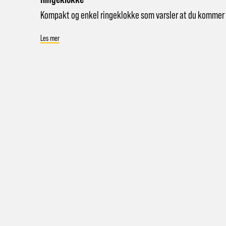
Kompakt og enkel ringeklokke som varsler at du kommer
Les mer
Hent i
Hjemle
Pakke 
Pakke 
Gr
Sy
Hjemle
Merk a