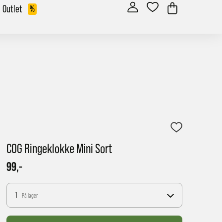
Outlet
%
COG Ringeklokke Mini Sort
99,-
1
På lager