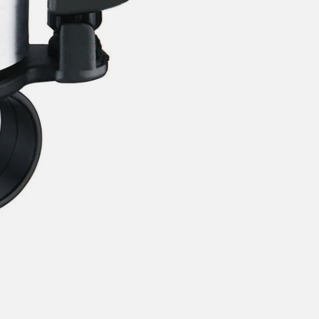
t ventetid er kjedelig, derfor sender vi alle bestillinger
samme dag
eller senest dagen etter
linger hverdager før kl. 13:30 sendes normalt sett hver dag
linger etter fredag kl 13:30 klargjøres hos oss, men sendes med post
kommende virkedag (det samme vil gjelde ved helligdager).
ilpassede produkter som sykkel og ski har noe lengre leveringstid. Du
d når det er klart for henting. Beregn 1 virkedag ekstra ved kjøp av
l/ski/skøyter.
lte perioder vil det kunne oppstå noe lengre leveringstid, som f.eks ve
ferieavvikling rundt høytider.
fritt gjelder ikke store pakker, eksempelvis stor sykkel
at sykkel/ski alltid sendes med Postnord
grunnet størrelse og/eller v