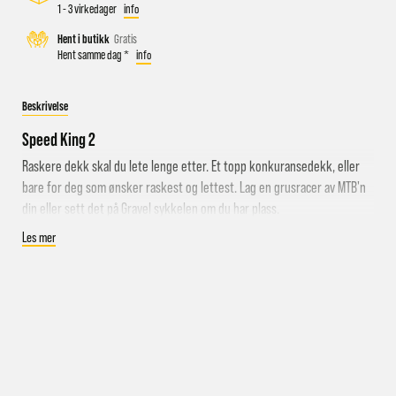
1 - 3 virkedager
info
Hent i butikk
Gratis
Hent samme dag *
info
Busstopp rett ved butikken: Prinsens gate P1/P2 og Kongens
gate K1/K2.
Beskrivelse
Sykkelparkering utenfor butikken
Parkeringshus og P-plasser: Sentralbadet P-hus (nærmest),
Speed King 2
gateparkering i St.Olavs gate.
Raskere dekk skal du lete lenge etter. Et topp konkuransedekk, eller
bare for deg som ønsker raskest og lettest. Lag en grusracer av MTB'n
din eller sett det på Gravel sykkelen om du har plass.
Les mer