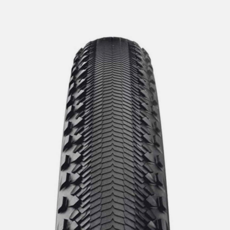
lengre leveringstid. Du vil få beskjed når det er klart for
henting. Beregn 1 virkedag ekstra ved kjøp av
sykkel/ski/skøyter.
I enkelte perioder vil det kunne oppstå noe lengre
leveringstid, som f.eks ved salg eller ferieavvikling rundt
høytider.
*Fraktfritt gjelder ikke store pakker, eksempelvis stor
sykkel
Merk at sykkel/ski alltid sendes med Postnord
grunnet
størrelse og/eller vekt