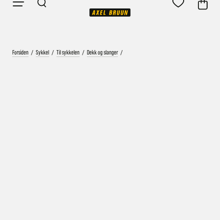
Forsiden
/
Sykkel
/
Til sykkelen
/
Dekk og slanger
/
Vårt mål er alltid kort ordrebehandlingstid - rask
levering!
Vi vet at ventetid er kjedelig, derfor sender vi
alle bestillinger
samme dag
eller senest dagen etter
Bestillinger hverdager før kl. 13:30 sendes normalt sett hver
dag
Bestillinger etter fredag kl 13:30 klargjøres hos oss, men
sendes med post førstkommende virkedag (det samme vil
gjelde ved helligdager).
Kundetilpassede produkter som sykkel og ski har noe