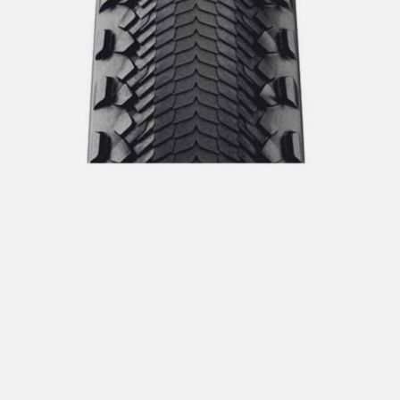
Hent i butikk: gratis
Hjemlevering i Trondheimsregionen: fra 100,-
Pakke i postkasse: 69,-
Pakke til pakkeboks eller hentested: fra 119,-
Gratis for ordrer over 2000,- med unntak av sykler, ski
og staver
Sykler, ski og staver: se frakt i produkt og utsjekk
Hjemlevering med Posten: fra 299,-
Merk at vi ikke sender til Svalbard eller Jan Mayen, da
gjelder kun hent i butikk!