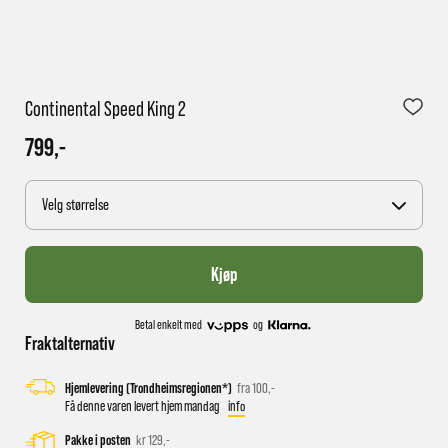
1 virkedag har e-posten trolig ikke nådd gjennom til
Continental Speed King 2
deg
799,-
Velg størrelse
Kjøp
Betal enkelt med
og
Fraktalternativ
Hjemlevering (Trondheimsregionen*)
fra 100,-
Få denne varen levert hjem mandag
info
Pakke i posten
kr 129,-