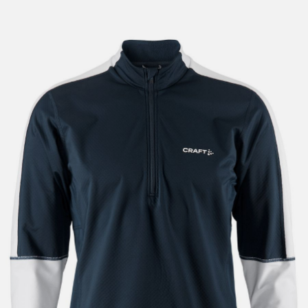
lengre leveringstid. Du vil få beskjed når det er klart for
henting. Beregn 1 virkedag ekstra ved kjøp av
sykkel/ski/skøyter.
I enkelte perioder vil det kunne oppstå noe lengre
leveringstid, som f.eks ved salg eller ferieavvikling rundt
høytider.
*Fraktfritt gjelder ikke store pakker, eksempelvis stor
sykkel
Merk at sykkel/ski alltid sendes med Postnord
grunnet
størrelse og/eller vekt