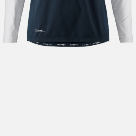
Hent i butikk: gratis
Hjemlevering i Trondheimsregionen: fra 100,-
Pakke i postkasse: 69,-
Pakke til pakkeboks eller hentested: fra 119,-
Gratis for ordrer over 2000,- med unntak av sykler, ski
og staver
Sykler, ski og staver: se frakt i produkt og utsjekk
Hjemlevering med Posten: fra 299,-
Merk at vi ikke sender til Svalbard eller Jan Mayen, da
gjelder kun hent i butikk!