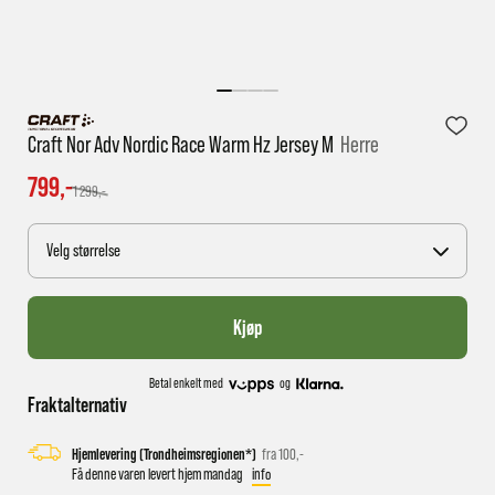
1 virkedag har e-posten trolig ikke nådd gjennom til
deg
Craft Nor Adv Nordic Race Warm Hz Jersey M
Herre
799,-
1 299,-
Velg størrelse
Kjøp
Betal enkelt med
og
Fraktalternativ
Hjemlevering (Trondheimsregionen*)
fra 100,-
Få denne varen levert hjem mandag
info