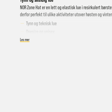
NOR Zone Hat er en lett og elastisk lue i resirkulert børst
derfor perfekt til ulike aktiviteter utover høsten og vinte
Tynn og teknisk lue
Onesize og unisex
Resirkulert polyester
Les mer
Farge: White
Hent i
Hjemle
Pakke 
Pakke 
Gr
Sy
Hjemle
Merk a