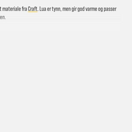
et materiale fra
Craft
. Lua er tynn, men gir god varme og passer
ren.
 butikk: gratis
vering i Trondheimsregionen: fra 100,-
i postkasse: 69,-
til pakkeboks eller hentested: fra 119,-
atis for ordrer over 2000,- med unntak av sykler, ski og staver
kler, ski og staver: se frakt i produkt og utsjekk
vering med Posten: fra 299,-
t vi ikke sender til Svalbard eller Jan Mayen, da gjelder kun hent i but