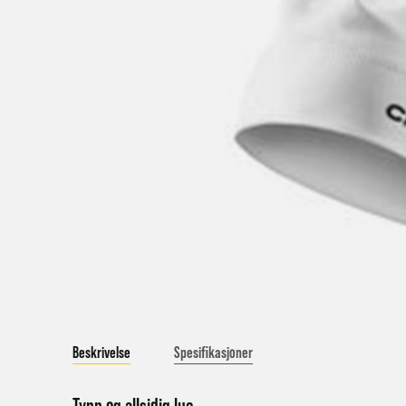
V
a
Bestil
Bestil
først
Kundet
beskje
sykke
I enke
eller 
Beskrivelse
Spesifikasjoner
*Frakt
Merk 
Tynn og allsidig lue