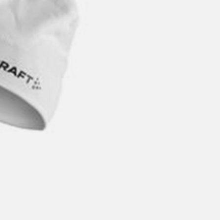
årt mål er alltid kort ordrebehandlingstid - rask levering!
Vi vet
t ventetid er kjedelig, derfor sender vi alle bestillinger
samme dag
eller senest dagen etter
linger hverdager før kl. 13:30 sendes normalt sett hver dag
linger etter fredag kl 13:30 klargjøres hos oss, men sendes med post
kommende virkedag (det samme vil gjelde ved helligdager).
ilpassede produkter som sykkel og ski har noe lengre leveringstid. Du
d når det er klart for henting. Beregn 1 virkedag ekstra ved kjøp av
l/ski/skøyter.
lte perioder vil det kunne oppstå noe lengre leveringstid, som f.eks ve
ferieavvikling rundt høytider.
fritt gjelder ikke store pakker, eksempelvis stor sykkel
at sykkel/ski alltid sendes med Postnord
grunnet størrelse og/eller v