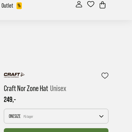
Outlet
%
Craft Nor Zone Hat
Unisex
249,-
ONESIZE
På lager