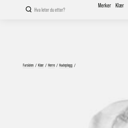
Merker
Klær
Forsiden
/
Klær
/
Herre
/
Hodeplagg
/