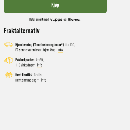
Kjøp
Betal enkelt med
og
Fraktalternativ
Hjemlevering (Trondheimsregionen*)
fra 100,-
Få denne varen levert hjem idag
info
Pakke i posten
kr 69,-
1 - 3 virkedager
info
 vil få
Hent i butikk
Gratis
Hent samme dag *
info
d salg
ekt