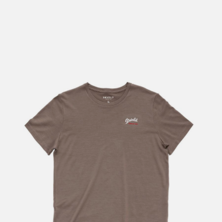
lengre leveringstid. Du vil få beskjed når det er klart for
henting. Beregn 1 virkedag ekstra ved kjøp av
sykkel/ski/skøyter.
I enkelte perioder vil det kunne oppstå noe lengre
leveringstid, som f.eks ved salg eller ferieavvikling rundt
høytider.
*Fraktfritt gjelder ikke store pakker, eksempelvis stor
sykkel
Merk at sykkel/ski alltid sendes med Postnord
grunnet
størrelse og/eller vekt