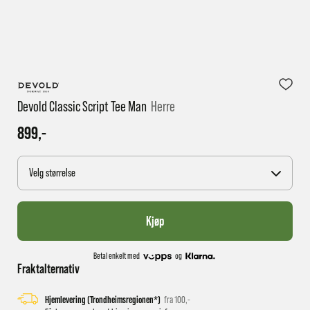
1 virkedag har e-posten trolig ikke nådd gjennom til
deg
Devold Classic Script Tee Man
Herre
899,-
Velg størrelse
Kjøp
Betal enkelt med
og
Fraktalternativ
Hjemlevering (Trondheimsregionen*)
fra 100,-