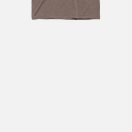
Hent i butikk: gratis
Hjemlevering i Trondheimsregionen: fra 100,-
Pakke i postkasse: 69,-
Pakke til pakkeboks eller hentested: fra 119,-
Gratis for ordrer over 2000,- med unntak av sykler, ski
og staver
Sykler, ski og staver: se frakt i produkt og utsjekk
Hjemlevering med Posten: fra 299,-
Merk at vi ikke sender til Svalbard eller Jan Mayen, da
gjelder kun hent i butikk!