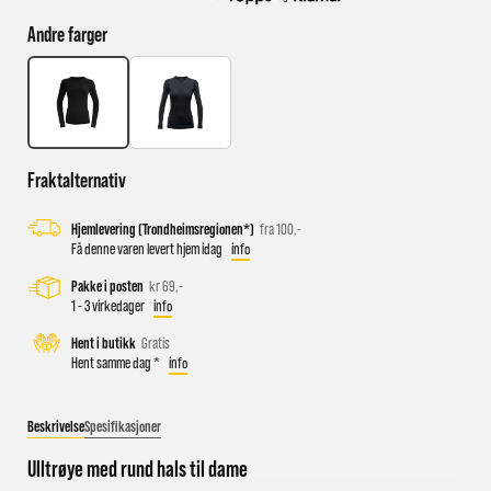
Andre farger
Busstopp rett ved butikken: Prinsens gate P1/P2 og Kongens
gate K1/K2.
Sykkelparkering utenfor butikken
Parkeringshus og P-plasser: Sentralbadet P-hus (nærmest),
Fraktalternativ
gateparkering i St.Olavs gate.
Hjemlevering (Trondheimsregionen*)
fra 100,-
Få denne varen levert hjem idag
info
Pakke i posten
kr 69,-
1 - 3 virkedager
info
Hent i butikk
Gratis
Hent samme dag *
info
Beskrivelse
Spesifikasjoner
Ulltrøye med rund hals til dame