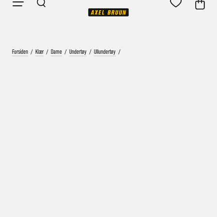
Forsiden
/
Klær
/
Dame
/
Undertøy
/
Ullundertøy
/
Vårt mål er alltid kort ordrebehandlingstid - rask
levering!
Vi vet at ventetid er kjedelig, derfor sender vi
alle bestillinger
samme dag
eller senest dagen etter
Bestillinger hverdager før kl. 13:30 sendes normalt sett hver
dag
Bestillinger etter fredag kl 13:30 klargjøres hos oss, men
sendes med post førstkommende virkedag (det samme vil
gjelde ved helligdager).
Kundetilpassede produkter som sykkel og ski har noe