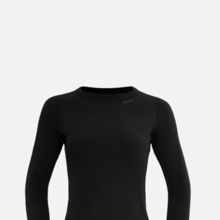
lengre leveringstid. Du vil få beskjed når det er klart for
henting. Beregn 1 virkedag ekstra ved kjøp av
sykkel/ski/skøyter.
I enkelte perioder vil det kunne oppstå noe lengre
leveringstid, som f.eks ved salg eller ferieavvikling rundt
høytider.
*Fraktfritt gjelder ikke store pakker, eksempelvis stor
sykkel
Merk at sykkel/ski alltid sendes med Postnord
grunnet
størrelse og/eller vekt