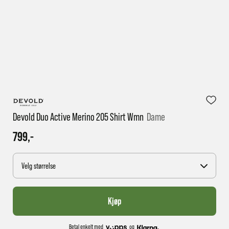
1 virkedag har e-posten trolig ikke nådd gjennom til
deg
Devold Duo Active Merino 205 Shirt Wmn
Dame
799,-
Velg størrelse
Kjøp
Betal enkelt med
og