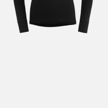
Hent i butikk: gratis
Hjemlevering i Trondheimsregionen: fra 100,-
Pakke i postkasse: 69,-
Pakke til pakkeboks eller hentested: fra 119,-
Gratis for ordrer over 2000,- med unntak av sykler, ski
og staver
Sykler, ski og staver: se frakt i produkt og utsjekk
Hjemlevering med Posten: fra 299,-
Merk at vi ikke sender til Svalbard eller Jan Mayen, da
gjelder kun hent i butikk!