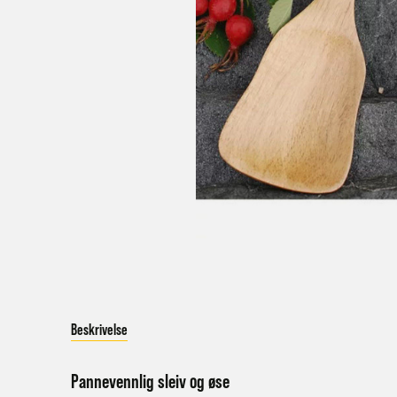
a
Bestil
Bestil
først
Kundet
beskje
sykke
I enke
eller 
Beskrivelse
*Frakt
Merk 
Pannevennlig sleiv og øse