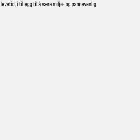
levetid, i tillegg til å være miljø- og pannevenlig.
 butikk: gratis
vering i Trondheimsregionen: fra 100,-
i postkasse: 69,-
til pakkeboks eller hentested: fra 119,-
atis for ordrer over 2000,- med unntak av sykler, ski og staver
kler, ski og staver: se frakt i produkt og utsjekk
vering med Posten: fra 299,-
t vi ikke sender til Svalbard eller Jan Mayen, da gjelder kun hent i but