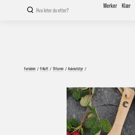
Merker
Klær
Forsiden
/
Friluft
/
Til turen
/
Kokeutstyr
/
V