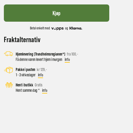
Kjøp
Betal enkelt med
og
Fraktalternativ
Hjemlevering (Trondheimsregionen*)
fra 100,-
Få denne varen levert hjem i morgen
info
Pakke i posten
kr 129,-
 vil få
1 - 3 virkedager
info
Hent i butikk
Gratis
Hent samme dag *
info
d salg
ekt