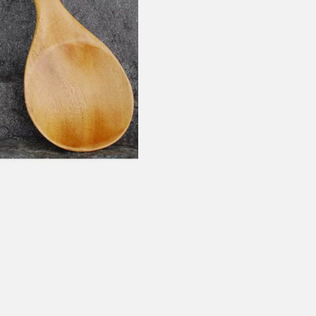
t ventetid er kjedelig, derfor sender vi alle bestillinger
samme dag
eller senest dagen etter
linger hverdager før kl. 13:30 sendes normalt sett hver dag
linger etter fredag kl 13:30 klargjøres hos oss, men sendes med post
kommende virkedag (det samme vil gjelde ved helligdager).
ilpassede produkter som sykkel og ski har noe lengre leveringstid. Du
d når det er klart for henting. Beregn 1 virkedag ekstra ved kjøp av
l/ski/skøyter.
lte perioder vil det kunne oppstå noe lengre leveringstid, som f.eks ve
ferieavvikling rundt høytider.
fritt gjelder ikke store pakker, eksempelvis stor sykkel
at sykkel/ski alltid sendes med Postnord
grunnet størrelse og/eller v