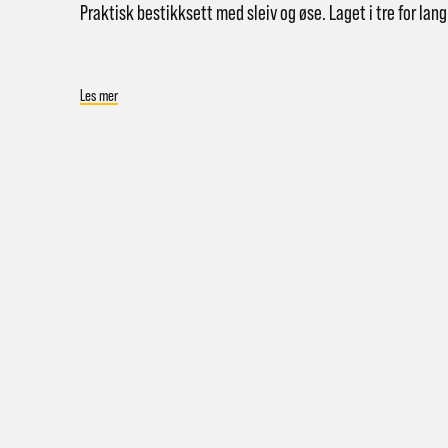
Praktisk bestikksett med sleiv og øse. Laget i tre for lang 
Les mer
Hent i
Hjemle
Pakke 
Pakke 
Gr
Sy
Hjemle
Merk a