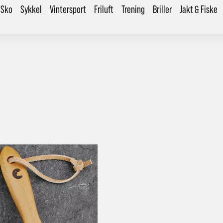
Sko
Sykkel
Vintersport
Friluft
Trening
Briller
Jakt & Fiske
årt mål er alltid kort ordrebehandlingstid - rask levering!
Vi vet