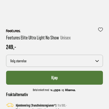
1 virkedag har e-posten trolig ikke nådd gjennom til
deg
Feetures Elite Ultra Light No Show
Unisex
249,-
Velg størrelse
Kjøp
Betal enkelt med
og
Fraktalternativ
Hjemlevering (Trondheimsregionen*)
fra 100,-