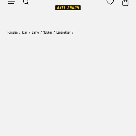
Forsiden
/
Klær
/
Dame
/
Sokker
/
Løpesokker
/
Vårt mål er alltid kort ordrebehandlingstid - rask
levering!
Vi vet at ventetid er kjedelig, derfor sender vi
alle bestillinger
samme dag
eller senest dagen etter
Bestillinger hverdager før kl. 13:30 sendes normalt sett hver
dag
Bestillinger etter fredag kl 13:30 klargjøres hos oss, men
sendes med post førstkommende virkedag (det samme vil
gjelde ved helligdager).
Kundetilpassede produkter som sykkel og ski har noe