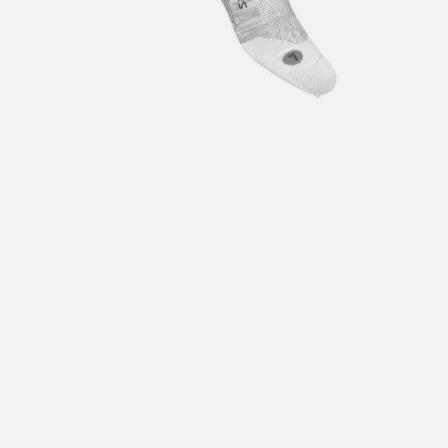
Hent i butikk: gratis
Hjemlevering i Trondheimsregionen: fra 100,-
Pakke i postkasse: 69,-
Pakke til pakkeboks eller hentested: fra 119,-
Gratis for ordrer over 2000,- med unntak av sykler, ski
og staver
Sykler, ski og staver: se frakt i produkt og utsjekk
Hjemlevering med Posten: fra 299,-
Merk at vi ikke sender til Svalbard eller Jan Mayen, da
gjelder kun hent i butikk!