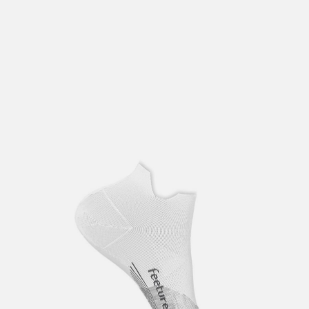
lengre leveringstid. Du vil få beskjed når det er klart for
henting. Beregn 1 virkedag ekstra ved kjøp av
sykkel/ski/skøyter.
I enkelte perioder vil det kunne oppstå noe lengre
leveringstid, som f.eks ved salg eller ferieavvikling rundt
høytider.
*Fraktfritt gjelder ikke store pakker, eksempelvis stor
sykkel
Merk at sykkel/ski alltid sendes med Postnord
grunnet
størrelse og/eller vekt