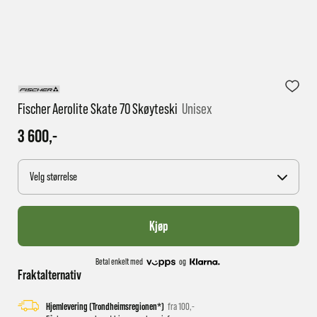
1 virkedag har e-posten trolig ikke nådd gjennom til
deg
Fischer Aerolite Skate 70 Skøyteski
Unisex
3 600,-
Velg størrelse
Kjøp
Betal enkelt med
og
Fraktalternativ
Hjemlevering (Trondheimsregionen*)
fra 100,-