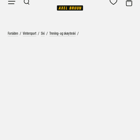
Forsiden
/
Vintersport
/
Ski
/
Trening- og skøyteski
/
Vårt mål er alltid kort ordrebehandlingstid - rask
levering!
Vi vet at ventetid er kjedelig, derfor sender vi
alle bestillinger
samme dag
eller senest dagen etter
Bestillinger hverdager før kl. 13:30 sendes normalt sett hver
dag
Bestillinger etter fredag kl 13:30 klargjøres hos oss, men
sendes med post førstkommende virkedag (det samme vil
gjelde ved helligdager).
Kundetilpassede produkter som sykkel og ski har noe