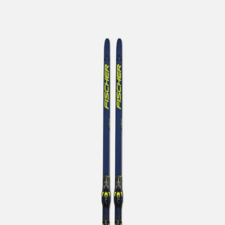
lengre leveringstid. Du vil få beskjed når det er klart for
henting. Beregn 1 virkedag ekstra ved kjøp av
sykkel/ski/skøyter.
I enkelte perioder vil det kunne oppstå noe lengre
leveringstid, som f.eks ved salg eller ferieavvikling rundt
høytider.
*Fraktfritt gjelder ikke store pakker, eksempelvis stor
sykkel
Merk at sykkel/ski alltid sendes med Postnord
grunnet
størrelse og/eller vekt