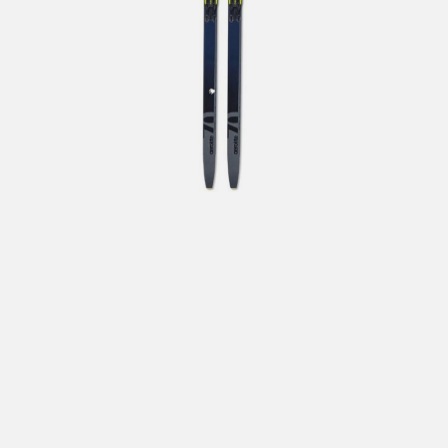
Hent i butikk: gratis
Hjemlevering i Trondheimsregionen: fra 100,-
Pakke i postkasse: 69,-
Pakke til pakkeboks eller hentested: fra 119,-
Gratis for ordrer over 2000,- med unntak av sykler, ski
og staver
Sykler, ski og staver: se frakt i produkt og utsjekk
Hjemlevering med Posten: fra 299,-
Merk at vi ikke sender til Svalbard eller Jan Mayen, da
gjelder kun hent i butikk!