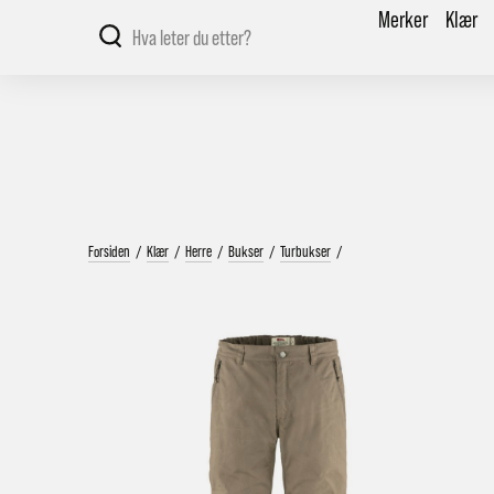
Merker
Klær
Forsiden
/
Klær
/
Herre
/
Bukser
/
Turbukser
/
V