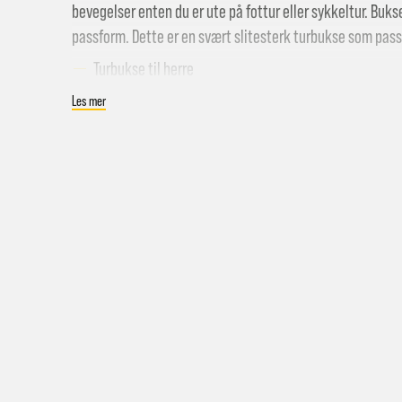
bevegelser enten du er ute på fottur eller sykkeltur. Buks
passform. Dette er en svært slitesterk turbukse som passer
Turbukse til herre
Materiale: G-1000® Eco Stretch: 65% polyester, 35% 
Les mer
Farge: Suede Brown
Hent i
Hjemle
Pakke 
Pakke 
Gr
Sy
Hjemle
Merk a