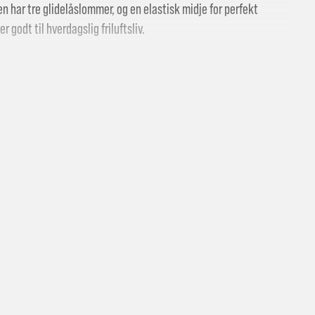
en har tre glidelåslommer, og en elastisk midje for perfekt
 godt til hverdagslig friluftsliv.
bomull
 butikk: gratis
vering i Trondheimsregionen: fra 100,-
i postkasse: 69,-
til pakkeboks eller hentested: fra 119,-
atis for ordrer over 2000,- med unntak av sykler, ski og staver
kler, ski og staver: se frakt i produkt og utsjekk
vering med Posten: fra 299,-
t vi ikke sender til Svalbard eller Jan Mayen, da gjelder kun hent i but