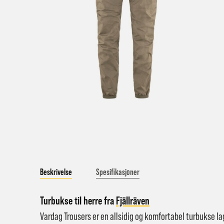
a
Bestil
Bestil
først
Kundet
beskje
sykke
I enke
Beskrivelse
Spesifikasjoner
eller 
*Frakt
Turbukse til herre fra
Fjällräven
Merk 
Vardag Trousers er en allsidig og komfortabel turbukse l