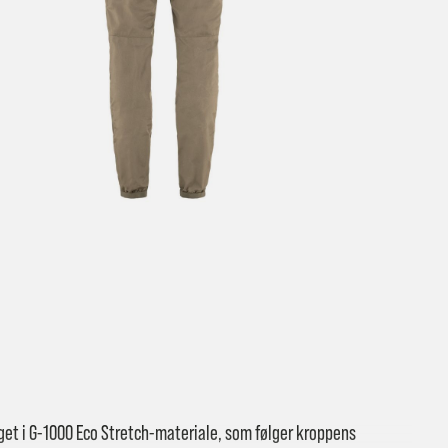
t ventetid er kjedelig, derfor sender vi alle bestillinger
samme dag
eller senest dagen etter
linger hverdager før kl. 13:30 sendes normalt sett hver dag
linger etter fredag kl 13:30 klargjøres hos oss, men sendes med post
kommende virkedag (det samme vil gjelde ved helligdager).
ilpassede produkter som sykkel og ski har noe lengre leveringstid. Du
d når det er klart for henting. Beregn 1 virkedag ekstra ved kjøp av
l/ski/skøyter.
lte perioder vil det kunne oppstå noe lengre leveringstid, som f.eks ve
ferieavvikling rundt høytider.
fritt gjelder ikke store pakker, eksempelvis stor sykkel
at sykkel/ski alltid sendes med Postnord
grunnet størrelse og/eller v
aget i G-1000 Eco Stretch-materiale, som følger kroppens