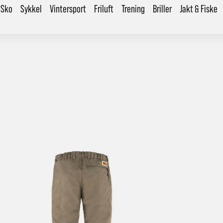
Sko
Sykkel
Vintersport
Friluft
Trening
Briller
Jakt & Fiske
årt mål er alltid kort ordrebehandlingstid - rask levering!
Vi vet