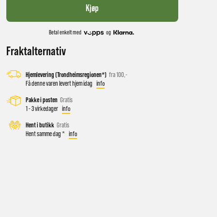
Kjøp
Betal enkelt med
og
Fraktalternativ
Hjemlevering (Trondheimsregionen*)
fra 100,-
Få denne varen levert hjem idag
info
Pakke i posten
Gratis
1 - 3 virkedager
info
 vil få
Hent i butikk
Gratis
Hent samme dag *
info
d salg
ekt