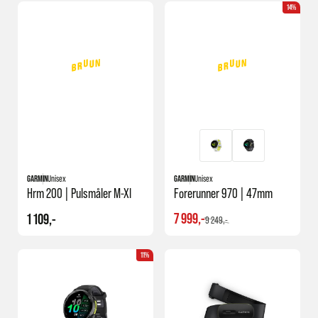
14%
GARMIN
Unisex
GARMIN
Unisex
Hrm 200 | Pulsmåler M-Xl
Forerunner 970 | 47mm
7 999,-
1 109,-
9 249,-
11%