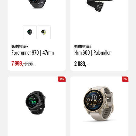
GARMIN
Unisex
GARMIN
Unisex
Forerunner 970 | 47mm
Hrm 600 | Pulsmåler
7 999,-
2 089,-
8 999,-
15%
2%