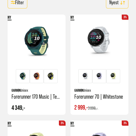
Filter
NY
NY
3%
GARMIN
Unisex
GARMIN
Unisex
Forerunner 170 Music | Teal Green/citron
Forerunner 70 | Whitestone
2 999,-
4 349,-
3 099,-
NY
NY
3%
3%