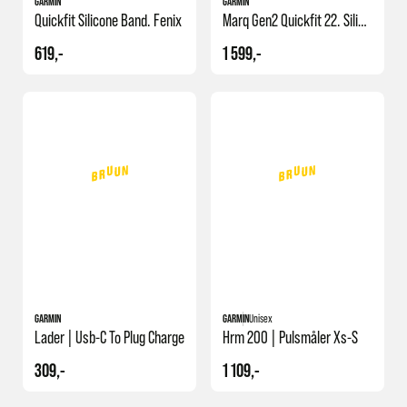
GARMIN
GARMIN
Quickfit Silicone Band. Fenix
Marq Gen2 Quickfit 22. Silicon
619,-
1 599,-
GARMIN
GARMIN
Unisex
Lader | Usb-C To Plug Charge
Hrm 200 | Pulsmåler Xs-S
309,-
1 109,-