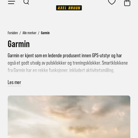
Forsiden
/
Alle merker
/
Garmin
Garmin
Garmin er kjent som en ledende produsent innen GPS-utstyr og har
også et godt utvalg av pulsklokker og treningsklokker. Smartklokkene
fra Garmin har en rekke funksjoner, inkludert aktivitetsmåling,
restitusjonsfunksjoner og smartklokkefunksjoner slik at du kan få
Les mer
mobilvarsler rett på klokken.
Vi har et godt utvalg av Garmin GPS-enheter og pulsklokker!