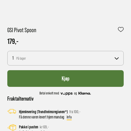
1 virkedag har e-posten trolig ikke nådd gjennom til
GSI Pivot Spoon
deg
179,-
1
På lager
Kjøp
Betal enkelt med
og
Fraktalternativ
Hjemlevering (Trondheimsregionen*)
fra 100,-
Få denne varen levert hjem mandag
info
Pakke i posten
kr 69,-