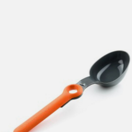
lengre leveringstid. Du vil få beskjed når det er klart for
henting. Beregn 1 virkedag ekstra ved kjøp av
sykkel/ski/skøyter.
I enkelte perioder vil det kunne oppstå noe lengre
leveringstid, som f.eks ved salg eller ferieavvikling rundt
høytider.
*Fraktfritt gjelder ikke store pakker, eksempelvis stor
sykkel
Merk at sykkel/ski alltid sendes med Postnord
grunnet
størrelse og/eller vekt