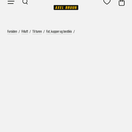
Forsiden
/
Friluft
/
Til turen
/
Fat, kopper og bestikk
/
Vårt mål er alltid kort ordrebehandlingstid - rask
levering!
Vi vet at ventetid er kjedelig, derfor sender vi
alle bestillinger
samme dag
eller senest dagen etter
Bestillinger hverdager før kl. 13:30 sendes normalt sett hver
dag
Bestillinger etter fredag kl 13:30 klargjøres hos oss, men
sendes med post førstkommende virkedag (det samme vil
gjelde ved helligdager).
Kundetilpassede produkter som sykkel og ski har noe