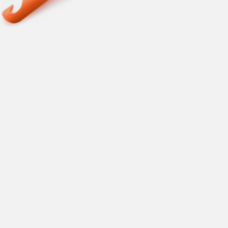
Hent i butikk: gratis
Hjemlevering i Trondheimsregionen: fra 100,-
Pakke i postkasse: 69,-
Pakke til pakkeboks eller hentested: fra 119,-
Gratis for ordrer over 2000,- med unntak av sykler, ski
og staver
Sykler, ski og staver: se frakt i produkt og utsjekk
Hjemlevering med Posten: fra 299,-
Merk at vi ikke sender til Svalbard eller Jan Mayen, da
gjelder kun hent i butikk!