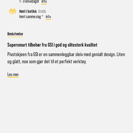
1 - 3 virkedager
info
Hent i butikk
Gratis
Hent samme dag *
info
Busstopp rett ved butikken: Prinsens gate P1/P2 og Kongens
gate K1/K2.
Beskrivelse
Sykkelparkering utenfor butikken
Parkeringshus og P-plasser: Sentralbadet P-hus (nærmest),
Supersmart tilbehør fra GSI i god og slitesterk kvalitet
gateparkering i St.Olavs gate.
Pivotskjeen fra GSI er en sammenleggbar sleiv med genialt design. Liten
og glatt, noe som gjør det til et perfekt verktøy.
Les mer