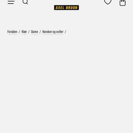
Forsiden
/
Klær
/
Dame
/
Hansker og votter
/
Vårt mål er alltid kort ordrebehandlingstid - rask
levering!
Vi vet at ventetid er kjedelig, derfor sender vi
alle bestillinger
samme dag
eller senest dagen etter
Bestillinger hverdager før kl. 13:30 sendes normalt sett hver
dag
Bestillinger etter fredag kl 13:30 klargjøres hos oss, men
sendes med post førstkommende virkedag (det samme vil
gjelde ved helligdager).
Kundetilpassede produkter som sykkel og ski har noe