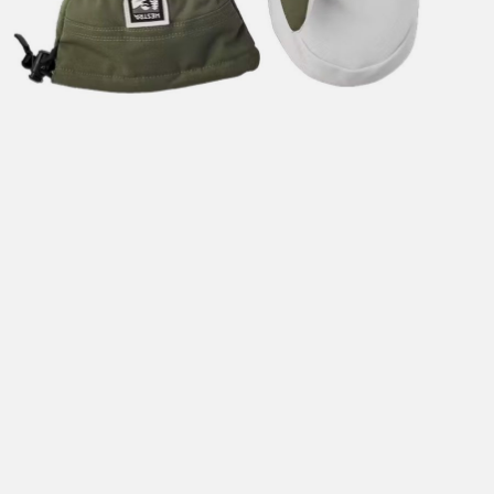
Hent i butikk: gratis
Hjemlevering i Trondheimsregionen: fra 100,-
Pakke i postkasse: 69,-
Pakke til pakkeboks eller hentested: fra 119,-
Gratis for ordrer over 2000,- med unntak av sykler, ski
og staver
Sykler, ski og staver: se frakt i produkt og utsjekk
Hjemlevering med Posten: fra 299,-
Merk at vi ikke sender til Svalbard eller Jan Mayen, da
gjelder kun hent i butikk!