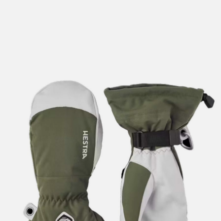
lengre leveringstid. Du vil få beskjed når det er klart for
henting. Beregn 1 virkedag ekstra ved kjøp av
sykkel/ski/skøyter.
I enkelte perioder vil det kunne oppstå noe lengre
leveringstid, som f.eks ved salg eller ferieavvikling rundt
høytider.
*Fraktfritt gjelder ikke store pakker, eksempelvis stor
sykkel
Merk at sykkel/ski alltid sendes med Postnord
grunnet
størrelse og/eller vekt