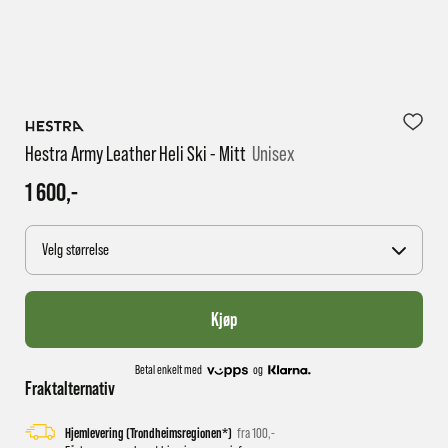
1 virkedag har e-posten trolig ikke nådd gjennom til
deg
Hestra Army Leather Heli Ski - Mitt
Unisex
1 600,-
Velg størrelse
Kjøp
Betal enkelt med
og
Fraktalternativ
Hjemlevering (Trondheimsregionen*)
fra 100,-