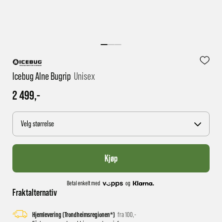
1 virkedag har e-posten trolig ikke nådd gjennom til
deg
Icebug Alne Bugrip
Unisex
2 499,-
Velg størrelse
Kjøp
Betal enkelt med
og
Fraktalternativ
Hjemlevering (Trondheimsregionen*)
fra 100,-