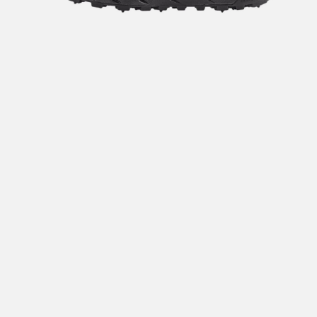
Hent i butikk: gratis
Hjemlevering i Trondheimsregionen: fra 100,-
Pakke i postkasse: 69,-
Pakke til pakkeboks eller hentested: fra 119,-
Gratis for ordrer over 2000,- med unntak av sykler, ski
og staver
Sykler, ski og staver: se frakt i produkt og utsjekk
Hjemlevering med Posten: fra 299,-
Merk at vi ikke sender til Svalbard eller Jan Mayen, da
gjelder kun hent i butikk!