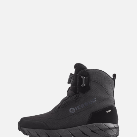
lengre leveringstid. Du vil få beskjed når det er klart for
henting. Beregn 1 virkedag ekstra ved kjøp av
sykkel/ski/skøyter.
I enkelte perioder vil det kunne oppstå noe lengre
leveringstid, som f.eks ved salg eller ferieavvikling rundt
høytider.
*Fraktfritt gjelder ikke store pakker, eksempelvis stor
sykkel
Merk at sykkel/ski alltid sendes med Postnord
grunnet
størrelse og/eller vekt