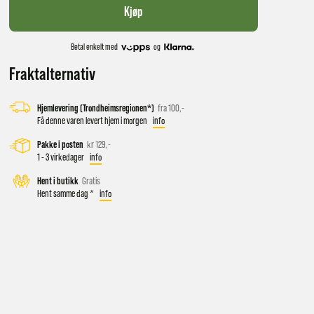
Kjøp
Betal enkelt med
og
Fraktalternativ
Hjemlevering (Trondheimsregionen*)
fra 100,-
Få denne varen levert hjem i morgen
info
Pakke i posten
kr 129,-
1 - 3 virkedager
info
 vil få
Hent i butikk
Gratis
Hent samme dag *
info
d salg
ekt