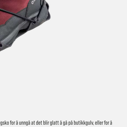
t ventetid er kjedelig, derfor sender vi alle bestillinger
samme dag
eller senest dagen etter
linger hverdager før kl. 13:30 sendes normalt sett hver dag
linger etter fredag kl 13:30 klargjøres hos oss, men sendes med post
kommende virkedag (det samme vil gjelde ved helligdager).
ilpassede produkter som sykkel og ski har noe lengre leveringstid. Du
d når det er klart for henting. Beregn 1 virkedag ekstra ved kjøp av
l/ski/skøyter.
lte perioder vil det kunne oppstå noe lengre leveringstid, som f.eks ve
ferieavvikling rundt høytider.
fritt gjelder ikke store pakker, eksempelvis stor sykkel
at sykkel/ski alltid sendes med Postnord
grunnet størrelse og/eller v
sko for å unngå at det blir glatt å gå på butikkgulv, eller for å