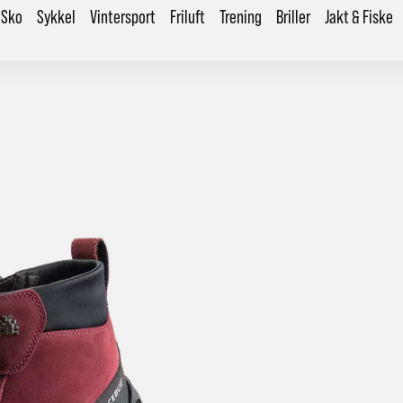
Sko
Sykkel
Vintersport
Friluft
Trening
Briller
Jakt & Fiske
årt mål er alltid kort ordrebehandlingstid - rask levering!
Vi vet