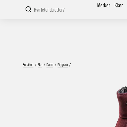
Merker
Klær
Forsiden
/
Sko
/
Dame
/
Piggsko
/
V