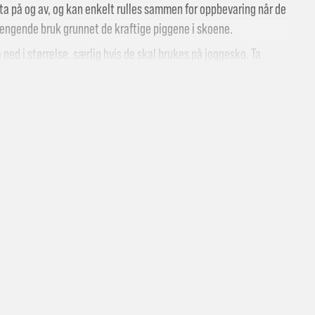
ta på og av, og kan enkelt rulles sammen for oppbevaring når de
nhengende bruk grunnet de kraftige piggene i skoene.
 ned i størrelse, særlig hvis de skal brukes på joggesko.
Ta
!
oene er ikke inkludert.
 butikk: gratis
vering i Trondheimsregionen: fra 100,-
i postkasse: 69,-
til pakkeboks eller hentested: fra 119,-
atis for ordrer over 2000,- med unntak av sykler, ski og staver
kler, ski og staver: se frakt i produkt og utsjekk
vering med Posten: fra 299,-
t vi ikke sender til Svalbard eller Jan Mayen, da gjelder kun hent i but