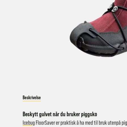
a
Bestil
Bestil
først
Kundet
beskje
sykke
I enke
Beskrivelse
eller 
*Frakt
Beskytt gulvet når du bruker piggsko
Merk 
Icebug
FloorSaver er praktisk å ha med til bruk utenpå pigg