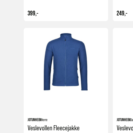
399,-
249,-
Kjøp
JOTUNHEIM
Herre
JOTUNHEIM
D
Veslevollen Fleecejakke
Veslevo