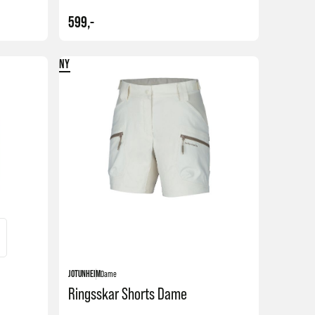
599,-
NY
Kjøp
Kjøp
JOTUNHEIM
Dame
Ringsskar Shorts Dame