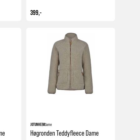
399,-
Kjøp
Kjøp
JOTUNHEIM
Dame
me
Høgronden Teddyfleece Dame