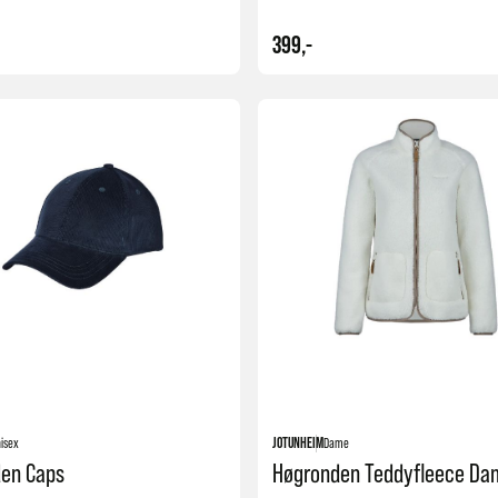
399,-
Kjøp
isex
JOTUNHEIM
Dame
den Caps
Høgronden Teddyfleece Da