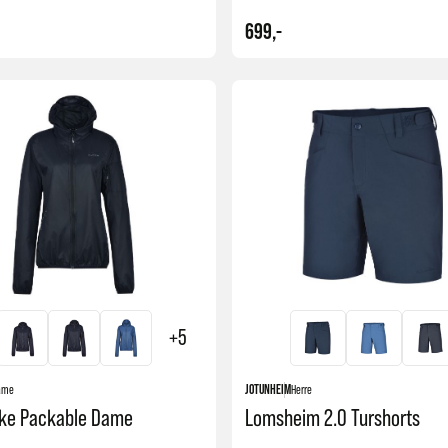
699,-
Kjøp
+5
ame
JOTUNHEIM
Herre
kke Packable Dame
Lomsheim 2.0 Turshorts