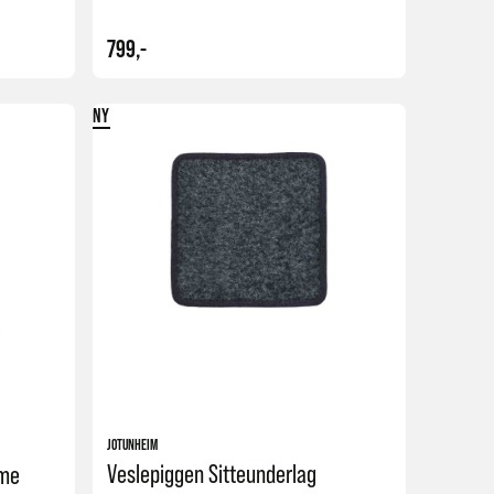
799,-
NY
Kjøp
Kjøp
JOTUNHEIM
Veslepiggen Sitteunderlag
ame