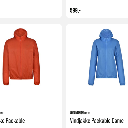
599,-
Kjøp
+4
rre
JOTUNHEIM
Dame
ke Packable
Vindjakke Packable Dame