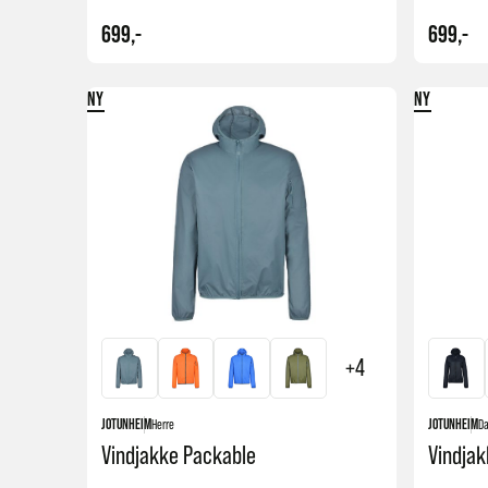
Juvstulen Bukse Dame
699,-
699,-
799,-
NY
NY
Kjøp
+4
JOTUNHEIM
Herre
JOTUNHEIM
D
Vindjakke Packable
Vindja