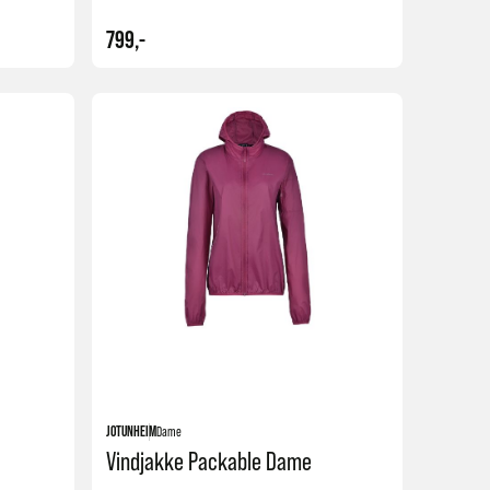
799,-
Kjøp
Kjøp
+5
+5
JOTUNHEIM
Dame
Vindjakke Packable Dame