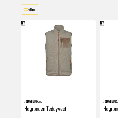
Sjekk ut produktet
Filter
JOTUNHEIM
Dame
Høgronden Teddyvest Dame
NY
NY
699,-
JOTUNHEIM
Dame
Høgronden Teddyfleece Dame
799,-
JOTUNHEIM
Dame
Skåla Strikkegenser Dame
499,-
JOTUNHEIM
Herre
JOTUNHEIM
D
Høgronden Teddyvest
Høgron
JOTUNHEIM
Dame