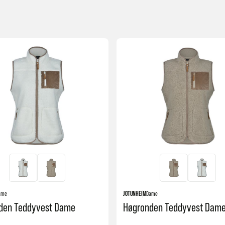
ame
JOTUNHEIM
Dame
den Teddyvest Dame
Høgronden Teddyvest Dam