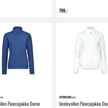
799,-
Kjøp
ame
JOTUNHEIM
Dame
llen Fleecejakke Dame
Veslevollen Fleecejakke D