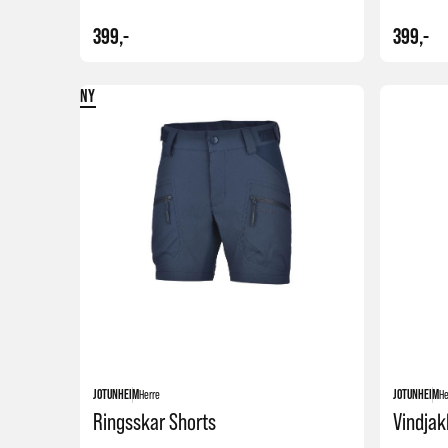
399,-
399,-
NY
Kjøp
JOTUNHEIM
Herre
JOTUNHEIM
He
Ringsskar Shorts
Vindjak