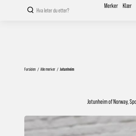
Merker
Klær
Forsiden
/
Alle merker
/
Jotunheim
Jotunheim of Norway, Spor