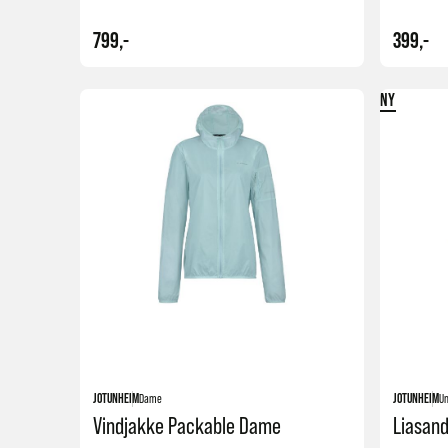
799,-
399,-
NY
Kjøp
+5
JOTUNHEIM
Dame
JOTUNHEIM
Un
Vindjakke Packable Dame
Liasan