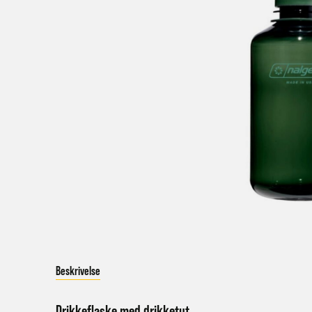
V
a
Bestil
Bestil
først
Kundet
beskje
sykke
I enke
eller 
Beskrivelse
*Frakt
Merk 
Drikkeflaske med drikketut