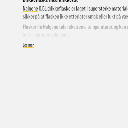
Nalgene
0.5L drikkeflaske er laget i supersterke materiale
sikker på at flasken ikke etterlater smak eller lukt på v
Flasker fra Nalgene tåler ekstreme temperaturer, og kan 
inntil noe varmeelement.
Drikkeflaske med smal drikketut
Les mer
BPA-fri
Hent i
Sustain: Laget av 50% resirkulert materiale
Hjemle
Farge: Jade
Pakke 
Pakke 
Gr
Sy
Hjemle
Merk a