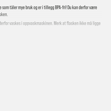
 som tåler mye bruk og er i tillegg BPA-fri! Du kan derfor være
æsken.
derfor vaskes i oppvaskmaskinen. Merk at flasken ikke må ligge
 butikk: gratis
vering i Trondheimsregionen: fra 100,-
i postkasse: 69,-
til pakkeboks eller hentested: fra 119,-
atis for ordrer over 2000,- med unntak av sykler, ski og staver
kler, ski og staver: se frakt i produkt og utsjekk
vering med Posten: fra 299,-
t vi ikke sender til Svalbard eller Jan Mayen, da gjelder kun hent i but