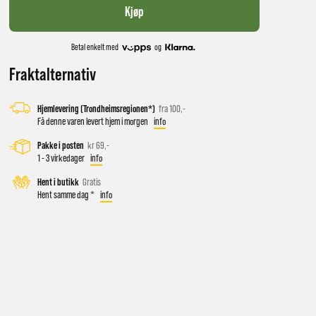
Kjøp
Betal enkelt med
og
Fraktalternativ
Hjemlevering (Trondheimsregionen*)
fra 100,-
Få denne varen levert hjem i morgen
info
Pakke i posten
kr 69,-
1 - 3 virkedager
info
 vil få
Hent i butikk
Gratis
Hent samme dag *
info
d salg
ekt