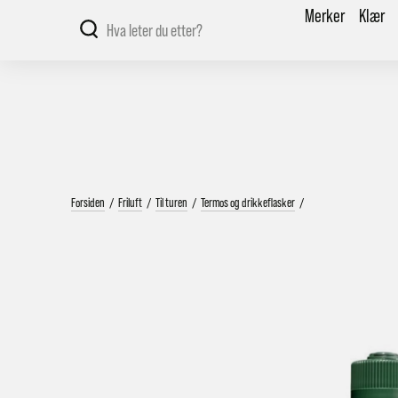
Merker
Klær
Forsiden
/
Friluft
/
Til turen
/
Termos og drikkeflasker
/