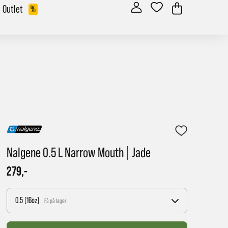
Outlet
%
Nalgene 0.5 L Narrow Mouth | Jade
279,-
0.5 (16oz)
Få på lager