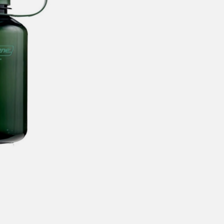
årt mål er alltid kort ordrebehandlingstid - rask levering!
Vi vet
t ventetid er kjedelig, derfor sender vi alle bestillinger
samme dag
eller senest dagen etter
linger hverdager før kl. 13:30 sendes normalt sett hver dag
linger etter fredag kl 13:30 klargjøres hos oss, men sendes med post
kommende virkedag (det samme vil gjelde ved helligdager).
ilpassede produkter som sykkel og ski har noe lengre leveringstid. Du
d når det er klart for henting. Beregn 1 virkedag ekstra ved kjøp av
l/ski/skøyter.
lte perioder vil det kunne oppstå noe lengre leveringstid, som f.eks ve
ferieavvikling rundt høytider.
fritt gjelder ikke store pakker, eksempelvis stor sykkel
at sykkel/ski alltid sendes med Postnord
grunnet størrelse og/eller v