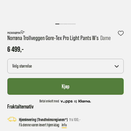
1 virkedag har e-posten trolig ikke nådd gjennom til
deg
Norrøna Trollveggen Gore-Tex Pro Light Pants W's
Dame
6 499,-
Velg størrelse
Kjøp
Betal enkelt med
og
Fraktalternativ
Hjemlevering (Trondheimsregionen*)
fra 100,-
Få denne varen levert hjem idag
info