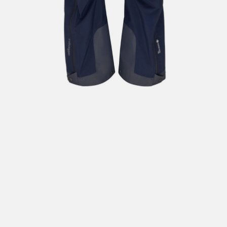
Hent i butikk: gratis
Hjemlevering i Trondheimsregionen: fra 100,-
Pakke i postkasse: 69,-
Pakke til pakkeboks eller hentested: fra 119,-
Gratis for ordrer over 2000,- med unntak av sykler, ski
og staver
Sykler, ski og staver: se frakt i produkt og utsjekk
Hjemlevering med Posten: fra 299,-
Merk at vi ikke sender til Svalbard eller Jan Mayen, da
gjelder kun hent i butikk!