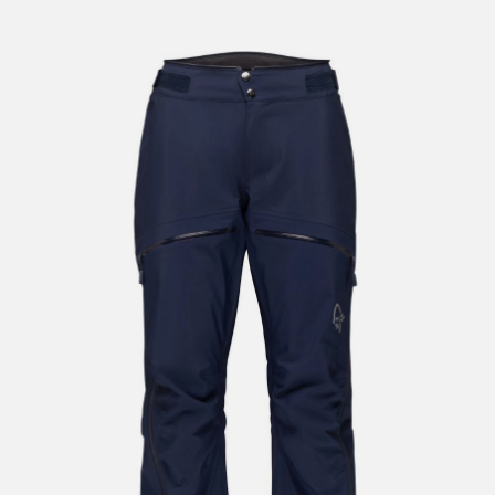
lengre leveringstid. Du vil få beskjed når det er klart for
henting. Beregn 1 virkedag ekstra ved kjøp av
sykkel/ski/skøyter.
I enkelte perioder vil det kunne oppstå noe lengre
leveringstid, som f.eks ved salg eller ferieavvikling rundt
høytider.
*Fraktfritt gjelder ikke store pakker, eksempelvis stor
sykkel
Merk at sykkel/ski alltid sendes med Postnord
grunnet
størrelse og/eller vekt