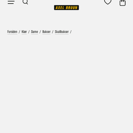
Forsiden
/
Klær
/
Dame
/
Bukser
/
Skallbukser
/
Vårt mål er alltid kort ordrebehandlingstid - rask
levering!
Vi vet at ventetid er kjedelig, derfor sender vi
alle bestillinger
samme dag
eller senest dagen etter
Bestillinger hverdager før kl. 13:30 sendes normalt sett hver
dag
Bestillinger etter fredag kl 13:30 klargjøres hos oss, men
sendes med post førstkommende virkedag (det samme vil
gjelde ved helligdager).
Kundetilpassede produkter som sykkel og ski har noe