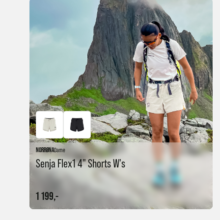
NORRØNA
Dame
Senja Flex1 4" Shorts W's
1 199,-