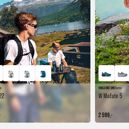
re
HOKA ONE ONE
Dame
22
W Mafate 5
-
2 599,-