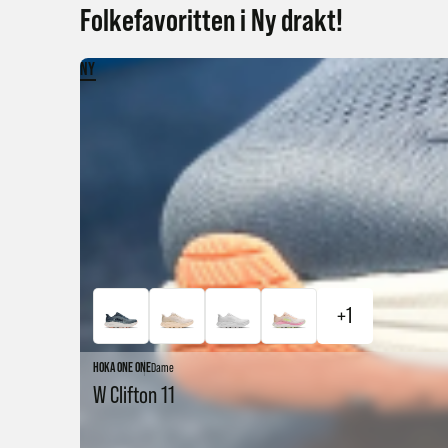
Folkefavoritten i Ny drakt!
NY
+1
HOKA ONE ONE
Dame
W Clifton 11