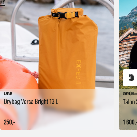
NY
EXPED
OSPREY
Her
Drybag Versa Bright 13 L
Talon 
250,-
1 600,