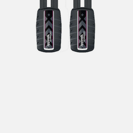
Hent i butikk: gratis
Hjemlevering i Trondheimsregionen: fra 100,-
Pakke i postkasse: 69,-
Pakke til pakkeboks eller hentested: fra 119,-
Gratis for ordrer over 2000,- med unntak av sykler, ski
og staver
Sykler, ski og staver: se frakt i produkt og utsjekk
Hjemlevering med Posten: fra 299,-
Merk at vi ikke sender til Svalbard eller Jan Mayen, da
gjelder kun hent i butikk!