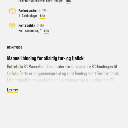
Få denne varen levert hjem i morgen
info
Pakke i posten
kr 129,-
1 - 3 virkedager
info
Busstopp rett ved butikken: Prinsens gate P1/P2 og Kongens
Hent i butikk
Gratis
gate K1/K2.
Hent samme dag *
info
Sykkelparkering utenfor butikken
Parkeringshus og P-plasser: Sentralbadet P-hus (nærmest),
Beskrivelse
gateparkering i St.Olavs gate.
Manuell binding for allsidig tur- og fjellski
Rottefella
BC Manuell er den desidert mest populære BC-bindingen til
fjellski. Dette er en gjennomprøvd og solid binding som tåler hard bruk.
Med manuell åpning og lukking er problemer med ising eliminert. BC
Manuell er noe smalere enn BC Magnum. Dette gjør den godt egnet til
Les mer
bruk både i, og på utsiden av skisporet.
* Passer til Zandstra Turskøyter Tango