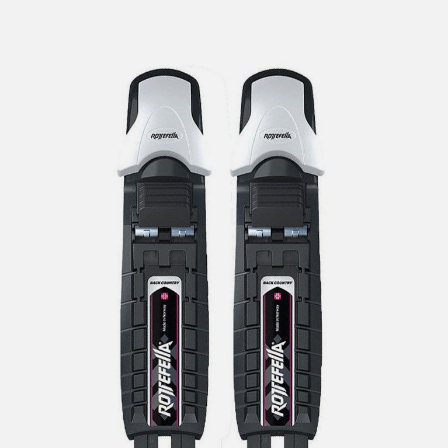
lengre leveringstid. Du vil få beskjed når det er klart for
henting. Beregn 1 virkedag ekstra ved kjøp av
sykkel/ski/skøyter.
I enkelte perioder vil det kunne oppstå noe lengre
leveringstid, som f.eks ved salg eller ferieavvikling rundt
høytider.
*Fraktfritt gjelder ikke store pakker, eksempelvis stor
sykkel
Merk at sykkel/ski alltid sendes med Postnord
grunnet
størrelse og/eller vekt