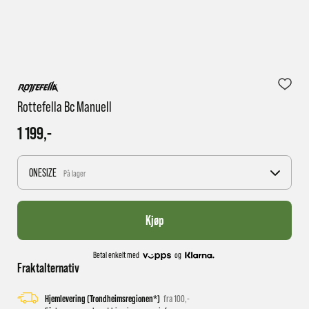
1 virkedag har e-posten trolig ikke nådd gjennom til
deg
Rottefella Bc Manuell
1 199,-
ONESIZE
På lager
Kjøp
Betal enkelt med
og
Fraktalternativ
Hjemlevering (Trondheimsregionen*)
fra 100,-