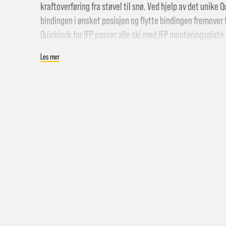
kraftoverføring fra støvel til snø. Ved hjelp av det unike
bindingen i ønsket posisjon og flytte bindingen fremover f
Quicklock for IFP passer alle ski med IFP monteringsplate
Les mer
Hent i
Hjemle
Pakke 
Pakke 
Gr
Sy
Hjemle
Merk a