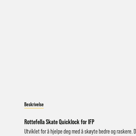
a
Bestil
Bestil
først
Kundet
beskje
sykke
I enke
Beskrivelse
eller 
*Frakt
Rottefella Skate Quicklock for IFP
Merk 
Utviklet for å hjelpe deg med å skøyte bedre og raskere. 