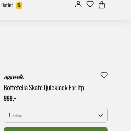
Outlet
%
Rottefella Skate Quicklock For Ifp
999,-
1
På lager