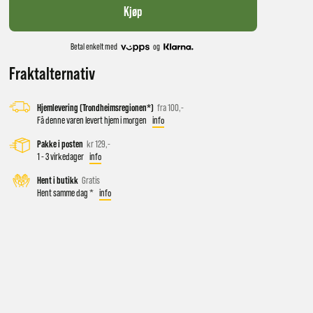
Kjøp
Betal enkelt med
og
Fraktalternativ
Hjemlevering (Trondheimsregionen*)
fra 100,-
Få denne varen levert hjem i morgen
info
Pakke i posten
kr 129,-
1 - 3 virkedager
info
 vil få
Hent i butikk
Gratis
Hent samme dag *
info
d salg
ekt