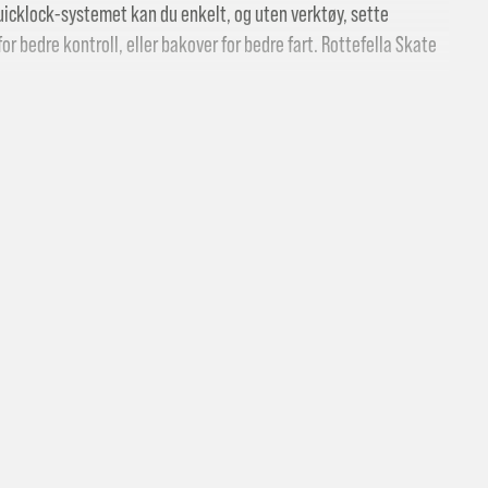
 Quicklock-systemet kan du enkelt, og uten verktøy, sette
or bedre kontroll, eller bakover for bedre fart. Rottefella Skate
.
 butikk: gratis
vering i Trondheimsregionen: fra 100,-
i postkasse: 69,-
til pakkeboks eller hentested: fra 119,-
atis for ordrer over 2000,- med unntak av sykler, ski og staver
kler, ski og staver: se frakt i produkt og utsjekk
vering med Posten: fra 299,-
t vi ikke sender til Svalbard eller Jan Mayen, da gjelder kun hent i but