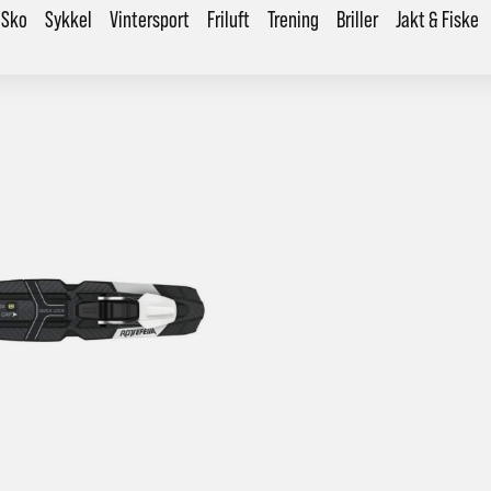
Sko
Sykkel
Vintersport
Friluft
Trening
Briller
Jakt & Fiske
årt mål er alltid kort ordrebehandlingstid - rask levering!
Vi vet