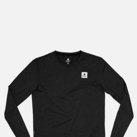
lengre leveringstid. Du vil få beskjed når det er klart for
henting. Beregn 1 virkedag ekstra ved kjøp av
sykkel/ski/skøyter.
I enkelte perioder vil det kunne oppstå noe lengre
leveringstid, som f.eks ved salg eller ferieavvikling rundt
høytider.
*Fraktfritt gjelder ikke store pakker, eksempelvis stor
sykkel
Merk at sykkel/ski alltid sendes med Postnord
grunnet
størrelse og/eller vekt