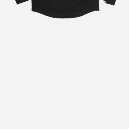
Hent i butikk: gratis
Hjemlevering i Trondheimsregionen: fra 100,-
Pakke i postkasse: 69,-
Pakke til pakkeboks eller hentested: fra 119,-
Gratis for ordrer over 2000,- med unntak av sykler, ski
og staver
Sykler, ski og staver: se frakt i produkt og utsjekk
Hjemlevering med Posten: fra 299,-
Merk at vi ikke sender til Svalbard eller Jan Mayen, da
gjelder kun hent i butikk!