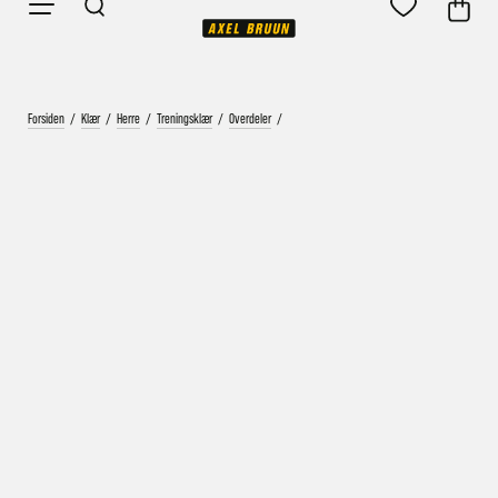
Forsiden
/
Klær
/
Herre
/
Treningsklær
/
Overdeler
/
Vårt mål er alltid kort ordrebehandlingstid - rask
levering!
Vi vet at ventetid er kjedelig, derfor sender vi
alle bestillinger
samme dag
eller senest dagen etter
Bestillinger hverdager før kl. 13:30 sendes normalt sett hver
dag
Bestillinger etter fredag kl 13:30 klargjøres hos oss, men
sendes med post førstkommende virkedag (det samme vil
gjelde ved helligdager).
Kundetilpassede produkter som sykkel og ski har noe