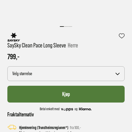
1 virkedag har e-posten trolig ikke nådd gjennom til
deg
SaySky Clean Pace Long Sleeve
Herre
799,-
Velg størrelse
Kjøp
Betal enkelt med
og
Fraktalternativ
Hjemlevering (Trondheimsregionen*)
fra 100,-