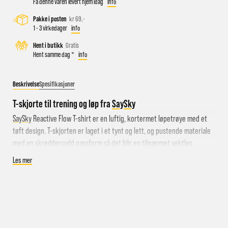
Få denne varen levert hjem idag
info
Pakke i posten
kr 69,-
1 - 3 virkedager
info
Busstopp rett ved butikken: Prinsens gate P1/P2 og Kongens
Hent i butikk
Gratis
gate K1/K2.
Hent samme dag *
info
Sykkelparkering utenfor butikken
Parkeringshus og P-plasser: Sentralbadet P-hus (nærmest),
Beskrivelse
Spesifikasjoner
gateparkering i St.Olavs gate.
T-skjorte til trening og løp fra
SaySky
SaySky
Reactive Flow T-shirt er en luftig, kortermet løpetrøye med et
tøft design. T-skjorten er laget i et tynt og lett, og pustende materiale
med en skreddersydd passform så det blir en tilnærmet vektløs
opplevelse! T-skjorten er myk mot huden, hurtigtørkende og
Les mer
fuktavstøtende. Perfekt på de varmeste dagene.
Spesifikasjoner
T-skjorte til trening og løp for herre
Stretchmateriale for optimal passform og bevegelsesfrihet