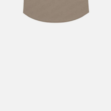
Hent i butikk: gratis
Hjemlevering i Trondheimsregionen: fra 100,-
Pakke i postkasse: 69,-
Pakke til pakkeboks eller hentested: fra 119,-
Gratis for ordrer over 2000,- med unntak av sykler, ski
og staver
Sykler, ski og staver: se frakt i produkt og utsjekk
Hjemlevering med Posten: fra 299,-
Merk at vi ikke sender til Svalbard eller Jan Mayen, da
gjelder kun hent i butikk!