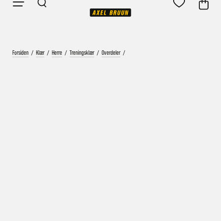
Forsiden
/
Klær
/
Herre
/
Treningsklær
/
Overdeler
/
Vårt mål er alltid kort ordrebehandlingstid - rask
levering!
Vi vet at ventetid er kjedelig, derfor sender vi
alle bestillinger
samme dag
eller senest dagen etter
Bestillinger hverdager før kl. 13:30 sendes normalt sett hver
dag
Bestillinger etter fredag kl 13:30 klargjøres hos oss, men
sendes med post førstkommende virkedag (det samme vil
gjelde ved helligdager).
Kundetilpassede produkter som sykkel og ski har noe