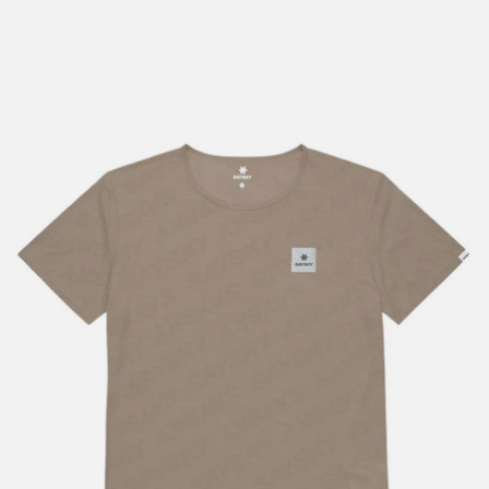
lengre leveringstid. Du vil få beskjed når det er klart for
henting. Beregn 1 virkedag ekstra ved kjøp av
sykkel/ski/skøyter.
I enkelte perioder vil det kunne oppstå noe lengre
leveringstid, som f.eks ved salg eller ferieavvikling rundt
høytider.
*Fraktfritt gjelder ikke store pakker, eksempelvis stor
sykkel
Merk at sykkel/ski alltid sendes med Postnord
grunnet
størrelse og/eller vekt