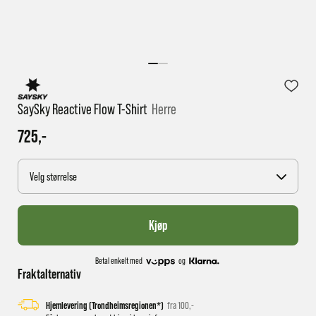
1 virkedag har e-posten trolig ikke nådd gjennom til
deg
SaySky Reactive Flow T-Shirt
Herre
725,-
Velg størrelse
Kjøp
Betal enkelt med
og
Fraktalternativ
Hjemlevering (Trondheimsregionen*)
fra 100,-