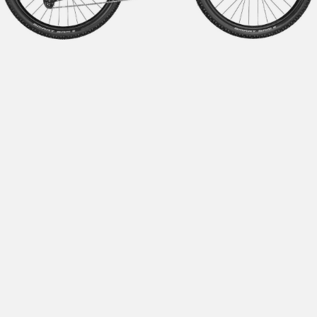
Hent i butikk: gratis
Hjemlevering i Trondheimsregionen: fra 100,-
Pakke i postkasse: 69,-
Pakke til pakkeboks eller hentested: fra 119,-
Gratis for ordrer over 2000,- med unntak av sykler, ski
og staver
Sykler, ski og staver: se frakt i produkt og utsjekk
Hjemlevering med Posten: fra 299,-
Merk at vi ikke sender til Svalbard eller Jan Mayen, da
gjelder kun hent i butikk!