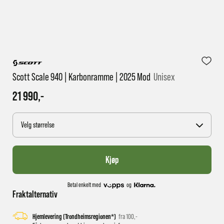
1 virkedag har e-posten trolig ikke nådd gjennom til
deg
Scott Scale 940 | Karbonramme | 2025 Mod
Unisex
21 990,-
Velg størrelse
Kjøp
Betal enkelt med
og
Fraktalternativ
Hjemlevering (Trondheimsregionen*)
fra 100,-