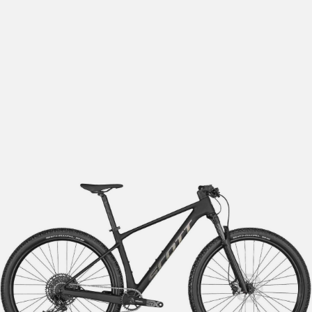
lengre leveringstid. Du vil få beskjed når det er klart for
henting. Beregn 1 virkedag ekstra ved kjøp av
sykkel/ski/skøyter.
I enkelte perioder vil det kunne oppstå noe lengre
leveringstid, som f.eks ved salg eller ferieavvikling rundt
høytider.
*Fraktfritt gjelder ikke store pakker, eksempelvis stor
sykkel
Merk at sykkel/ski alltid sendes med Postnord
grunnet
størrelse og/eller vekt