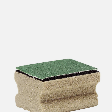
lengre leveringstid. Du vil få beskjed når det er klart for
henting. Beregn 1 virkedag ekstra ved kjøp av
sykkel/ski/skøyter.
I enkelte perioder vil det kunne oppstå noe lengre
leveringstid, som f.eks ved salg eller ferieavvikling rundt
høytider.
*Fraktfritt gjelder ikke store pakker, eksempelvis stor
sykkel
Merk at sykkel/ski alltid sendes med Postnord
grunnet
størrelse og/eller vekt