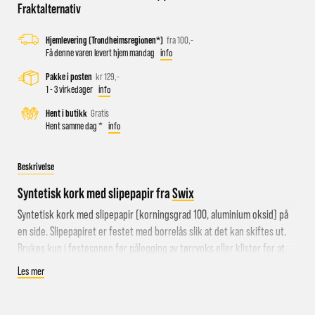
Fraktalternativ
Hjemlevering (Trondheimsregionen*)
fra 100,-
Busstopp rett ved butikken: Prinsens gate P1/P2 og Kongens
Få denne varen levert hjem mandag
info
gate K1/K2.
Pakke i posten
kr 129,-
Sykkelparkering utenfor butikken
1 - 3 virkedager
info
Parkeringshus og P-plasser: Sentralbadet P-hus (nærmest),
Hent i butikk
Gratis
gateparkering i St.Olavs gate.
Hent samme dag *
info
Beskrivelse
Syntetisk kork med slipepapir fra
Swix
Syntetisk kork med slipepapir (korningsgrad 100, aluminium oksid) på
en side. Slipepapiret er festet med borrelås slik at det kan skiftes ut.
Brukes kun i festesonen før pålegging av tørrvoks eller klister for at
smøringen skal sitte lenger på skisålen. Nyttig for tur- så vel som
Les mer
konkurranseløpere!