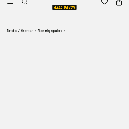
Forsiden
/
Vintersport
/
Skismøring og skirens
/
Vårt mål er alltid kort ordrebehandlingstid - rask
levering!
Vi vet at ventetid er kjedelig, derfor sender vi
alle bestillinger
samme dag
eller senest dagen etter
Bestillinger hverdager før kl. 13:30 sendes normalt sett hver
dag
Bestillinger etter fredag kl 13:30 klargjøres hos oss, men
sendes med post førstkommende virkedag (det samme vil
gjelde ved helligdager).
Kundetilpassede produkter som sykkel og ski har noe