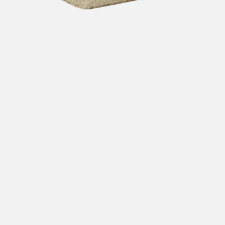
Hent i butikk: gratis
Hjemlevering i Trondheimsregionen: fra 100,-
Pakke i postkasse: 69,-
Pakke til pakkeboks eller hentested: fra 119,-
Gratis for ordrer over 2000,- med unntak av sykler, ski
og staver
Sykler, ski og staver: se frakt i produkt og utsjekk
Hjemlevering med Posten: fra 299,-
Merk at vi ikke sender til Svalbard eller Jan Mayen, da
gjelder kun hent i butikk!