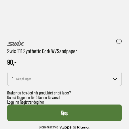
1 virkedag har e-posten trolig ikke nådd gjennom til
deg
Swix T11 Synthetic Cork W/sandpaper
90,-
1
Ikke på lager
Ønsker du beskjed når produktet er på lager?
Du må logge inn for å kunne få varsel
Logg inn
Registrer deg her
Kjøp
Betal enkelt med
og