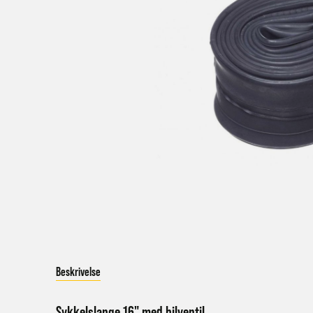
V
a
Bestil
Bestil
først
Kundet
beskje
sykke
I enke
eller 
Beskrivelse
*Frakt
Merk 
Sykkelslange 16" med bilventil