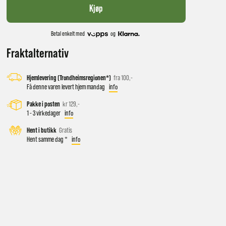
Kjøp
Betal enkelt med
og
Fraktalternativ
Hjemlevering (Trondheimsregionen*)
fra 100,-
Få denne varen levert hjem mandag
info
Pakke i posten
kr 129,-
1 - 3 virkedager
info
 vil få
Hent i butikk
Gratis
Hent samme dag *
info
d salg
ekt