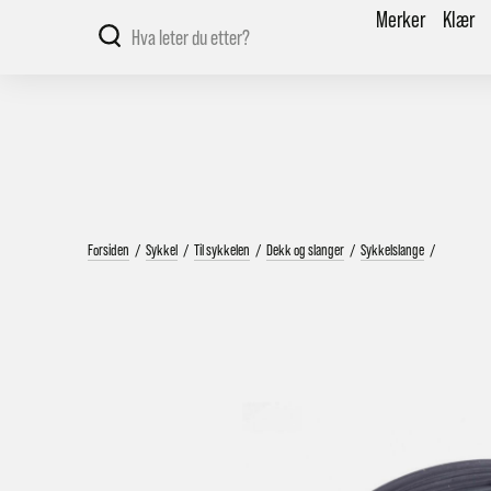
Merker
Klær
Forsiden
/
Sykkel
/
Til sykkelen
/
Dekk og slanger
/
Sykkelslange
/