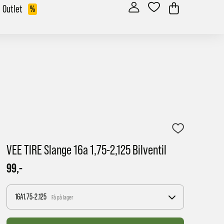
Outlet
%
VEE TIRE Slange 16a 1,75-2,125 Bilventil
99,-
16A1.75-2.125
Få på lager