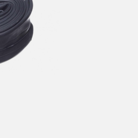
årt mål er alltid kort ordrebehandlingstid - rask levering!
Vi vet
t ventetid er kjedelig, derfor sender vi alle bestillinger
samme dag
eller senest dagen etter
linger hverdager før kl. 13:30 sendes normalt sett hver dag
linger etter fredag kl 13:30 klargjøres hos oss, men sendes med post
kommende virkedag (det samme vil gjelde ved helligdager).
ilpassede produkter som sykkel og ski har noe lengre leveringstid. Du
d når det er klart for henting. Beregn 1 virkedag ekstra ved kjøp av
l/ski/skøyter.
lte perioder vil det kunne oppstå noe lengre leveringstid, som f.eks ve
ferieavvikling rundt høytider.
fritt gjelder ikke store pakker, eksempelvis stor sykkel
at sykkel/ski alltid sendes med Postnord
grunnet størrelse og/eller v