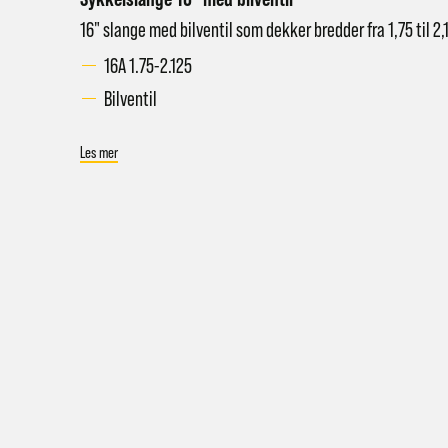
16" slange med bilventil som dekker bredder fra 1,75 til 2,
16A 1.75-2.125
Bilventil
Les mer
Hent i
Hjemle
Pakke 
Pakke 
Gr
Sy
Hjemle
Merk a