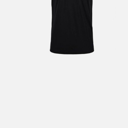
V
a
Bestil
Bestil
først
Kundet
beskje
sykke
I enke
eller 
*Frakt
Merk 