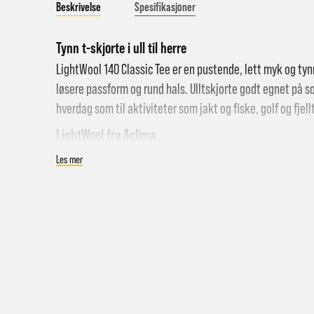
Beskrivelse
Spesifikasjoner
Tynn t-skjorte i ull til herre
LightWool 140 Classic Tee er en pustende, lett myk og tynn
løsere passform og rund hals. Ulltskjorte godt egnet på som
hverdag som til aktiviteter som jakt og fiske, golf og fjel
LightWool fra
Aclima
Hent i
LightWool er en serie myke og lette ullplagg spesielt utvik
Les mer
Hjemle
Visste du at ull har en avkjølende effekt når det er varmt 
Pakke 
dager med høyere temperatur. Dette er plagg som puster 
Pakke 
Spesifikasjoner:
Gr
Ull t-skjorte til herre
Sy
Ventilerende, fuktighetstransporterende og hurtigtø
Hjemle
Teknisk og allsidig
Merk a
Print på brystet