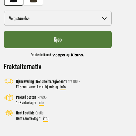
Velg størrelse
Kjøp
Betal enkelt med
og
Fraktalternativ
 vil få
Hjemlevering (Trondheimsregionen*)
fra 100,-
Få denne varen levert hjem idag
info
Pakke i posten
kr 69,-
d salg
1 - 3 virkedager
info
Hent i butikk
Gratis
Hent samme dag *
info
ekt