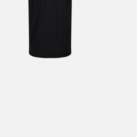
årt mål er alltid kort ordrebehandlingstid - rask levering!
Vi vet
t ventetid er kjedelig, derfor sender vi alle bestillinger
samme dag
eller senest dagen etter
linger hverdager før kl. 13:30 sendes normalt sett hver dag
linger etter fredag kl 13:30 klargjøres hos oss, men sendes med post
kommende virkedag (det samme vil gjelde ved helligdager).
ilpassede produkter som sykkel og ski har noe lengre leveringstid. Du
d når det er klart for henting. Beregn 1 virkedag ekstra ved kjøp av
l/ski/skøyter.
lte perioder vil det kunne oppstå noe lengre leveringstid, som f.eks ve
ferieavvikling rundt høytider.
fritt gjelder ikke store pakker, eksempelvis stor sykkel
at sykkel/ski alltid sendes med Postnord
grunnet størrelse og/eller v