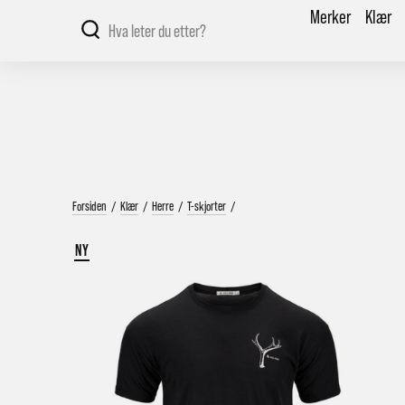
Merker
Klær
Forsiden
/
Klær
/
Herre
/
T-skjorter
/
NY