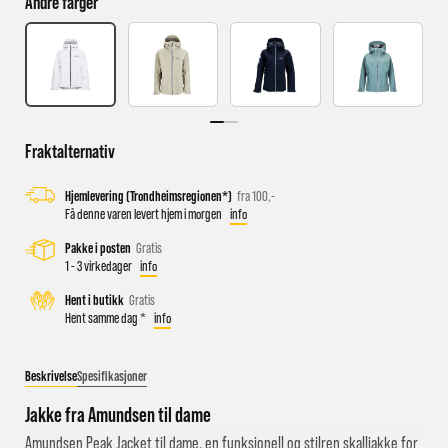
Andre farger
Busstopp rett ved butikken: Prinsens gate P1/P2 og Kongens
gate K1/K2.
Sykkelparkering utenfor butikken
Fraktalternativ
Parkeringshus og P-plasser: Sentralbadet P-hus (nærmest),
gateparkering i St.Olavs gate.
Hjemlevering (Trondheimsregionen*)
fra 100,-
Få denne varen levert hjem i morgen
info
Pakke i posten
Gratis
1 - 3 virkedager
info
Hent i butikk
Gratis
Hent samme dag *
info
Beskrivelse
Spesifikasjoner
Jakke fra Amundsen til dame
Amundsen Peak Jacket til dame, en funksjonell og stilren skalljakke for