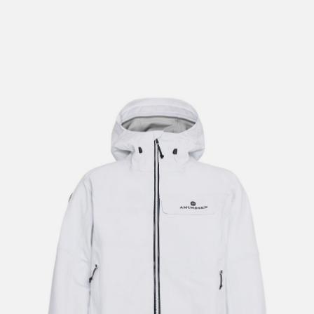
lengre leveringstid. Du vil få beskjed når det er klart for
henting. Beregn 1 virkedag ekstra ved kjøp av
sykkel/ski/skøyter.
I enkelte perioder vil det kunne oppstå noe lengre
leveringstid, som f.eks ved salg eller ferieavvikling rundt
høytider.
*Fraktfritt gjelder ikke store pakker, eksempelvis stor
sykkel
Merk at sykkel/ski alltid sendes med Postnord
grunnet
størrelse og/eller vekt