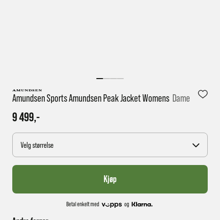
1 virkedag har e-posten trolig ikke nådd gjennom til
deg
Amundsen Sports Amundsen Peak Jacket Womens
Dame
9 499,-
Velg størrelse
Kjøp
Betal enkelt med
og