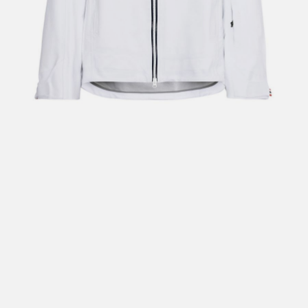
Hent i butikk: gratis
Hjemlevering i Trondheimsregionen: fra 100,-
Pakke i postkasse: 69,-
Pakke til pakkeboks eller hentested: fra 119,-
Gratis for ordrer over 2000,- med unntak av sykler, ski
og staver
Sykler, ski og staver: se frakt i produkt og utsjekk
Hjemlevering med Posten: fra 299,-
Merk at vi ikke sender til Svalbard eller Jan Mayen, da
gjelder kun hent i butikk!