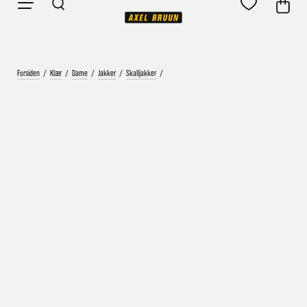
Forsiden
/
Klær
/
Dame
/
Jakker
/
Skalljakker
/
Vårt mål er alltid kort ordrebehandlingstid - rask
levering!
Vi vet at ventetid er kjedelig, derfor sender vi
alle bestillinger
samme dag
eller senest dagen etter
Bestillinger hverdager før kl. 13:30 sendes normalt sett hver
dag
Bestillinger etter fredag kl 13:30 klargjøres hos oss, men
sendes med post førstkommende virkedag (det samme vil
gjelde ved helligdager).
Kundetilpassede produkter som sykkel og ski har noe