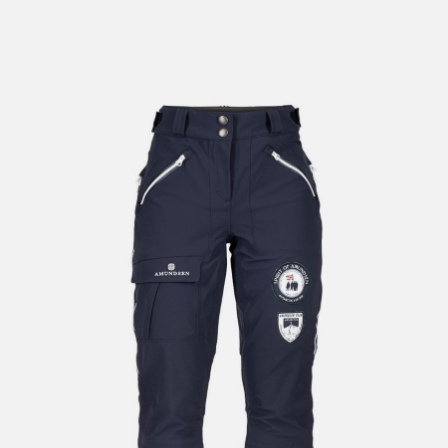
lengre leveringstid. Du vil få beskjed når det er klart for
henting. Beregn 1 virkedag ekstra ved kjøp av
sykkel/ski/skøyter.
I enkelte perioder vil det kunne oppstå noe lengre
leveringstid, som f.eks ved salg eller ferieavvikling rundt
høytider.
*Fraktfritt gjelder ikke store pakker, eksempelvis stor
sykkel
Merk at sykkel/ski alltid sendes med Postnord
grunnet
størrelse og/eller vekt