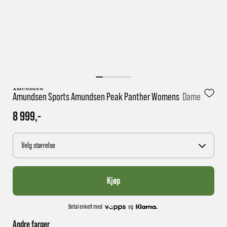
1 virkedag har e-posten trolig ikke nådd gjennom til
deg
Amundsen Sports Amundsen Peak Panther Womens
Dame
8 999,-
Velg størrelse
Kjøp
Betal enkelt med
og
Andre farger