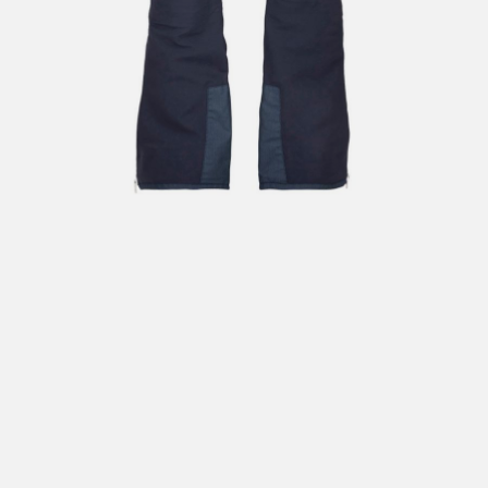
Hent i butikk: gratis
Hjemlevering i Trondheimsregionen: fra 100,-
Pakke i postkasse: 69,-
Pakke til pakkeboks eller hentested: fra 119,-
Gratis for ordrer over 2000,- med unntak av sykler, ski
og staver
Sykler, ski og staver: se frakt i produkt og utsjekk
Hjemlevering med Posten: fra 299,-
Merk at vi ikke sender til Svalbard eller Jan Mayen, da
gjelder kun hent i butikk!