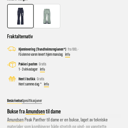
Busstopp rett ved butikken: Prinsens gate P1/P2 og Kongens
gate K1/K2.
Sykkelparkering utenfor butikken
Fraktalternativ
Parkeringshus og P-plasser: Sentralbadet P-hus (nærmest),
Hjemlevering (Trondheimsregionen*)
fra 100,-
gateparkering i St.Olavs gate.
Få denne varen levert hjem mandag
info
Pakke i posten
Gratis
1 - 3 virkedager
info
Hent i butikk
Gratis
Hent samme dag *
info
Beskrivelse
Spesifikasjoner
Bukse fra
Amundsen
til dame
Amundsen
Peak Panther til dame er en bukse, laget av tekniske
materialer som kombinerer både stretch og vind- og vanntette