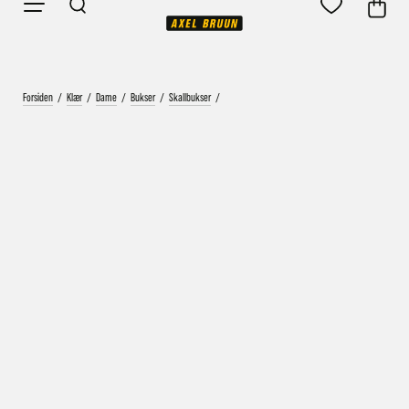
Forsiden
/
Klær
/
Dame
/
Bukser
/
Skallbukser
/
Vårt mål er alltid kort ordrebehandlingstid - rask
levering!
Vi vet at ventetid er kjedelig, derfor sender vi
alle bestillinger
samme dag
eller senest dagen etter
Bestillinger hverdager før kl. 13:30 sendes normalt sett hver
dag
Bestillinger etter fredag kl 13:30 klargjøres hos oss, men
sendes med post førstkommende virkedag (det samme vil
gjelde ved helligdager).
Kundetilpassede produkter som sykkel og ski har noe