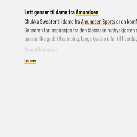
Lett genser til dame fra
Amundsen
Chukka Sweater til dame fra
Amundsen Sports
er en komf
Genseren tar inspirasjon fra den klassiske rugbyskjorten o
passer like godt til camping, langs kysten eller til hverd
Spesifikasjoner:
Klassisk genser til dame
Les mer
Hent i
Høy krage m/ knapper
Hjemle
Detaljer i kordfløyel
Pakke 
Materiale: 100% bomull
Pakke 
Normal passform
Gr
Farge: Oatmeal
Sy
Hjemle
Merk a