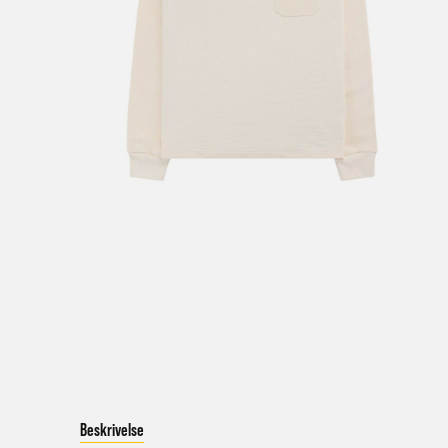
V
a
Bestil
Bestil
først
Kundet
beskje
sykke
I enke
eller 
*Frakt
Merk 
Beskrivelse