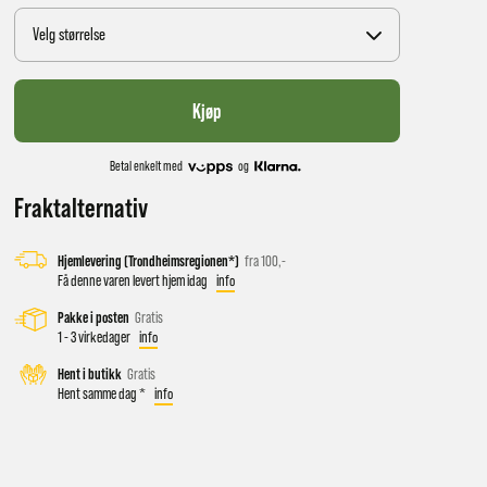
Velg størrelse
Kjøp
Betal enkelt med
og
Fraktalternativ
Hjemlevering (Trondheimsregionen*)
fra 100,-
 vil få
Få denne varen levert hjem idag
info
Pakke i posten
Gratis
1 - 3 virkedager
info
d salg
Hent i butikk
Gratis
Hent samme dag *
info
ekt