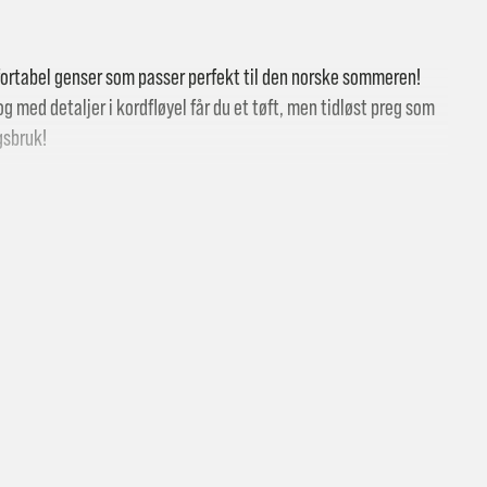
ortabel genser som passer perfekt til den norske sommeren!
g med detaljer i kordfløyel får du et tøft, men tidløst preg som
agsbruk!
 butikk: gratis
vering i Trondheimsregionen: fra 100,-
i postkasse: 69,-
til pakkeboks eller hentested: fra 119,-
atis for ordrer over 2000,- med unntak av sykler, ski og staver
kler, ski og staver: se frakt i produkt og utsjekk
vering med Posten: fra 299,-
t vi ikke sender til Svalbard eller Jan Mayen, da gjelder kun hent i but