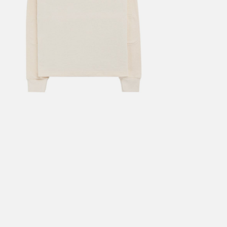
årt mål er alltid kort ordrebehandlingstid - rask levering!
Vi vet
t ventetid er kjedelig, derfor sender vi alle bestillinger
samme dag
eller senest dagen etter
linger hverdager før kl. 13:30 sendes normalt sett hver dag
linger etter fredag kl 13:30 klargjøres hos oss, men sendes med post
kommende virkedag (det samme vil gjelde ved helligdager).
ilpassede produkter som sykkel og ski har noe lengre leveringstid. Du
d når det er klart for henting. Beregn 1 virkedag ekstra ved kjøp av
l/ski/skøyter.
lte perioder vil det kunne oppstå noe lengre leveringstid, som f.eks ve
ferieavvikling rundt høytider.
fritt gjelder ikke store pakker, eksempelvis stor sykkel
at sykkel/ski alltid sendes med Postnord
grunnet størrelse og/eller v