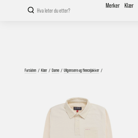
Merker
Klær
Forsiden
/
Klær
/
Dame
/
Ullgensere og fleecejakker
/